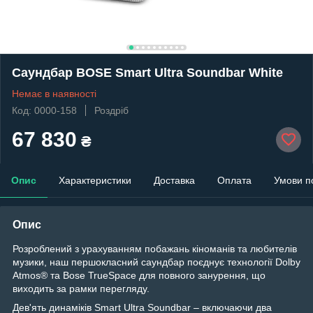
Саундбар BOSE Smart Ultra Soundbar White
Немає в наявності
Код: 0000-158
Роздріб
67 830
₴
Опис
Характеристики
Доставка
Оплата
Умови п
Опис
Розроблений з урахуванням побажань кіноманів та любителів
музики, наш першокласний саундбар поєднує технології Dolby
Atmos® та Bose TrueSpace для повного занурення, що
виходить за рамки перегляду.
Дев'ять динаміків Smart Ultra Soundbar – включаючи два