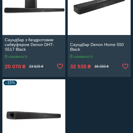
Саундбар з бездротовим
сабвуфером Denon DHT-
Саундбар Denon Home 550
S517 Black
Black
В наявності
В наявності
20 070
32 535
₴
₴
23 625 ₴
38 250 ₴
–15%