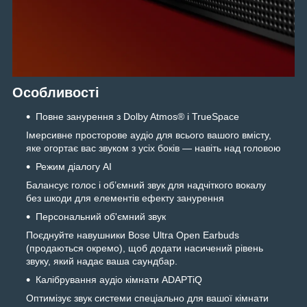
Особливості
Повне занурення з Dolby Atmos® і TrueSpace
Імерсивне просторове аудіо для всього вашого вмісту,
яке огортає вас звуком з усіх боків — навіть над головою
Режим діалогу AI
Балансує голос і об’ємний звук для надчіткого вокалу
без шкоди для елементів ефекту занурення
Персональний об'ємний звук
Поєднуйте навушники Bose Ultra Open Earbuds
(продаються окремо), щоб додати насичений рівень
звуку, який надає ваша саундбар.
Калібрування аудіо кімнати ADAPTiQ
Оптимізує звук системи спеціально для вашої кімнати