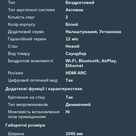
Тип
Бездротовий
Тип акустичної системи
Активна
Кількість смуг
2
Колір корпусу
Білий
Додатковий сервіс
Налаштування, Установка
Гарантійний термін
12 міс
Стан
Новий
Вид товару
Саундбар
Бездротові можливості
Wi-Fi, Bluetooth, AirPlay,
Ethernet
Роз'єми
HDMI ARC
Цифровий оптичний вхід
Так
Додаткові функції і характеристики
Кріплення на стіну
Так
Тип випромінювачів
Динамічний
Можливість встановлення
Ні
поза приміщенням
Габаритні розміри
Ширина
1045 мм