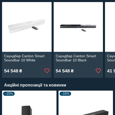
Саундбар Canton Smart
Саундбар Canton Smart
Саун
Soundbar 10 White
Soundbar 10 Black
Soun
54 548
54 548
41 
₴
₴
Акційні пропозиції та новинки
–15%
–15%