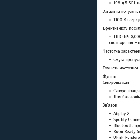
108 дБ SPL на
Загальна потужніс
1100 Вт сере
Ефективність поси
THD+N*: 0,000
спотворення + 
Частотна характери
Смуга пропуск
Точність частотної
Функції
Синхронізація
Синхронізація
Для багатокі
Зв'язок
Airplay 2
Spotify Conne
Bluetooth: пр
Roon Ready (в
UPnP Renderer