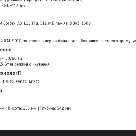
, КНІ: -112 дБ
 Cortex-A9 1,25 ГГц, 512 МБ пам'яті DDR3-1600
й RAL 9017, полірована нержавіюча сталь, боковини з темного хрому, ч
ення
В ~ 50/60 Гц
,5 Вт (в режимі очікування)
ехнології
 HBI®; EVO®; ACE®
а
м | Висота: 255 мм | Глибина: 342 мм