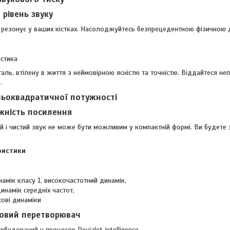
рівень звуку
о резонує у ваших кістках. Насолоджуйтесь безпрецедентною фізичною 
истика
ль, втілену в життя з неймовірною ясністю та точністю. Віддайтеся неп
.
ньоквадратичної потужності
жність посилення
й і чистий звук не може бути можливим у компактній формі. Ви будете з
ристики
амік класу 1, високочастотний динамік,
инамік середніх частот,
сові динаміки
овий перетворювач
 вбудований у процесор Devialet intelligence,