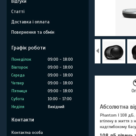
Відгуки
Статті
Доставка і оплата
Повернення та обмін
Графік роботи
Понеділок
09:00
18:00
Вівторок
09:00
18:00
Середа
09:00
18:00
Четвер
09:00
18:00
О
Пʼятниця
09:00
18:00
Субота
10:00
17:00
Абсолютна вір
Неділя
Вихідний
Phantom I 108 дБ,
Контакти
втілену в життя з 
надглибокому басу.
108 дБ рівень 