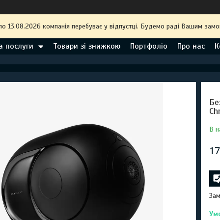
по 13.08.2026 компанія перебуває у відпустці. Будемо раді Вашим замо
а послуги
Товари зі знижкою
Портфоліо
Про нас
К
Бе
Ch
В н
17
Зам