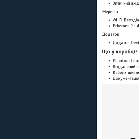
Оптичний вхід 
Мережа
Wi-Fi Двохдіа
Ethernet RJ-4
Додаток
Додаток Devia
Що у коробці?
Phantom I ко
Віддалений п
Кабель живл
Документаці