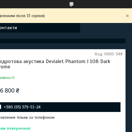
вленням після 13 серпня)
онтакти
Код:
0000-348
здротова акустика Devialet Phantom I 108 Dark
rome
аявності
6 800 ₴
+380 (93) 379-51-24
овлення тільки за телефоном