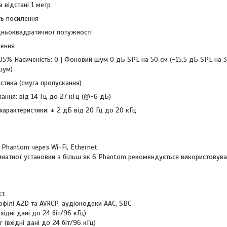
 відстані 1 метр
ть посилення
дньоквадратичної потужності
лення
5% Насиченість: 0 | Фоновий шум 0 дБ SPL на 50 см (-15,5 дБ SPL на 3 
шум)
стика (смуга пропускання)
ання: від 14 Гц до 27 кГц (@-6 дБ)
 характеристики: ± 2 дБ від 20 Гц до 20 кГц
 Phantom через Wi-Fi, Ethernet.
мнатної установки з більш як 6 Phantom рекомендується використовува
ct
офілі A2D та AVRCP, аудіокодеки AAC, SBC
хідні дані до 24 біт/96 кГц)
 (вхідні дані до 24 біт/96 кГц)