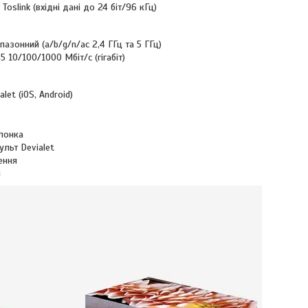
Toslink (вхідні дані до 24 біт/96 кГц)
пазонний (a/b/g/n/ac 2,4 ГГц та 5 ГГц)
5 10/100/1000 Мбіт/с (гігабіт)
let (iOS, Android)
лонка
ульт Devialet
ення
я