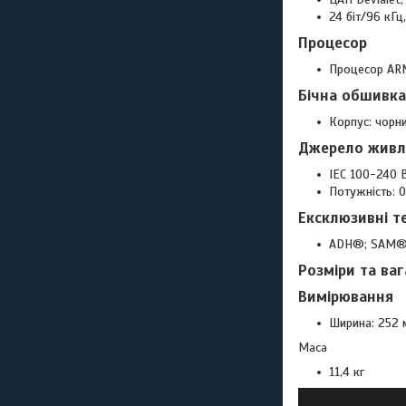
24 біт/96 кГц
Процесор
Процесор ARM
Бічна обшивка
Корпус: чорни
Джерело живл
IEC 100-240 
Потужність: 0
Ексклюзивні т
ADH®; SAM®;
Розміри та ваг
Вимірювання
Ширина: 252 м
Маса
11,4 кг