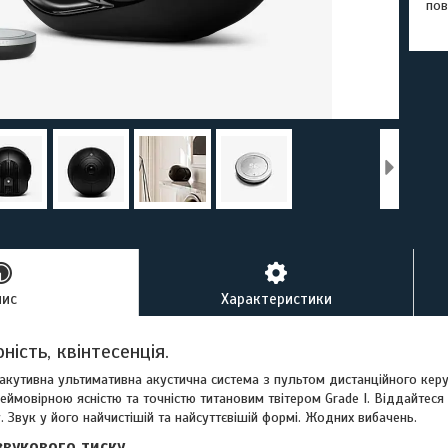
пов
пис
Характеристики
ність, квінтесенція.
 акутивна ультимативна акустична система з пультом дистанційного кер
неймовірною ясністю та точністю титановим твітером Grade I. Віддайтеся
 Звук у його найчистішій та найсуттєвішій формі. Жодних вибачень.
звукового тиску