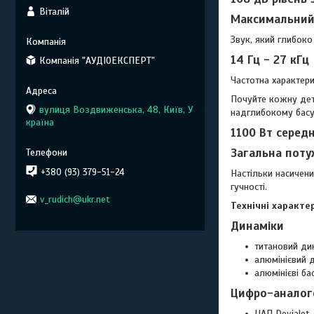
Віталій
Максимальний 
Звук, який глибок
14 Гц - 27 кГц
Компанія "АУДІОЕКСПЕРТ"
Частотна характер
Почуйте кожну дета
вулиця Воздвиженська, 48, Київ, У
надглибокому басу
країна
1100 Вт серед
Загальна поту
+380 (93) 379-51-24
Настільки насичени
гучності.
v_rudich@ukr.net
Технічні характе
Динаміки
титановий дин
алюмінієвий д
алюмінієві ба
Цифро-аналог
ЦАП Devialet,