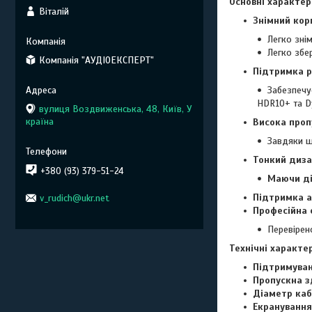
Основні характе
Віталій
Знімний кор
Легко зні
Легко збе
Компанія "АУДІОЕКСПЕРТ"
Підтримка р
Забезпечу
HDR10+ та D
вулиця Воздвиженська, 48, Київ, У
країна
Висока проп
Завдяки ш
Тонкий диз
+380 (93) 379-51-24
Маючи д
Підтримка ау
v_rudich@ukr.net
Професійна 
Перевірен
Технічні характе
Підтримуван
Пропускна з
Діаметр ка
Екранування