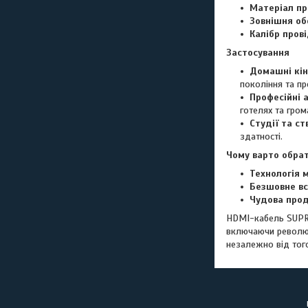
Матеріал пр
Зовнішня об
Калібр пров
Застосування
Домашні кін
покоління та пр
Професійні 
готелях та гром
Студії та с
здатності.
Чому варто обра
Технологія 
Безшовне в
Чудова прод
HDMI-кабель SUP
включаючи революц
незалежно від того