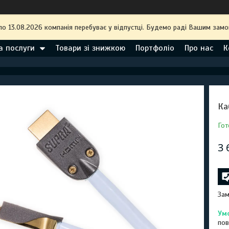
по 13.08.2026 компанія перебуває у відпустці. Будемо раді Вашим замо
а послуги
Товари зі знижкою
Портфоліо
Про нас
К
Ка
Гот
3 
Зам
пов