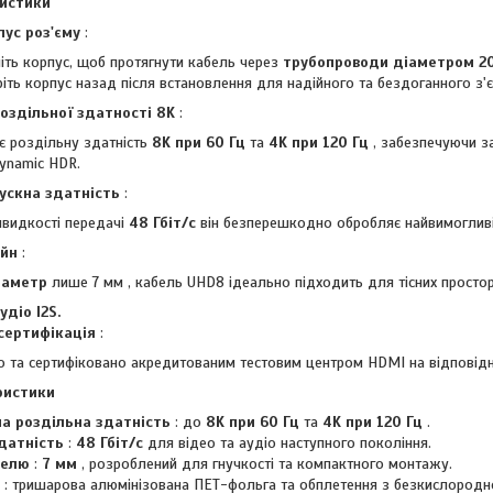
ристики
пус роз'єму
:
міть корпус, щоб протягнути кабель через
трубопроводи діаметром 2
ріть корпус назад після встановлення для надійного та бездоганного з'
оздільної здатності 8K
:
є роздільну здатність
8K при 60 Гц
та
4K при 120 Гц
, забезпечуючи 
ynamic HDR.
ускна здатність
:
видкості передачі
48 Гбіт/с
він безперешкодно обробляє найвимогливі
айн
:
іаметр
лише 7 мм , кабель UHD8 ідеально підходить для тісних простор
діо I2S.
сертифікація
:
о та сертифіковано акредитованим тестовим центром HDMI на відповідні
ристики
а роздільна здатність
: до
8K при 60 Гц
та
4K при 120 Гц
.
датність
:
48 Гбіт/с
для відео та аудіо наступного покоління.
белю
:
7 мм
, розроблений для гнучкості та компактного монтажу.
: тришарова алюмінізована ПЕТ-фольга та обплетення з безкислородної