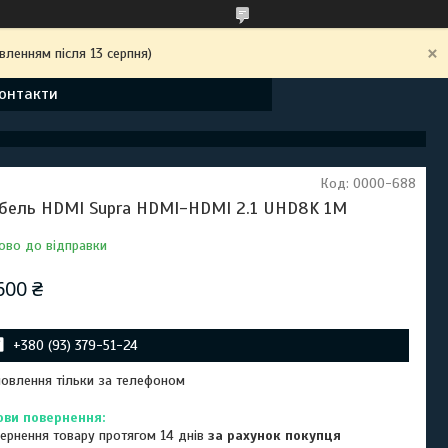
вленням після 13 серпня)
онтакти
Код:
0000-688
бель HDMI Supra HDMI-HDMI 2.1 UHD8K 1M
ово до відправки
600 ₴
+380 (93) 379-51-24
овлення тільки за телефоном
ернення товару протягом 14 днів
за рахунок покупця