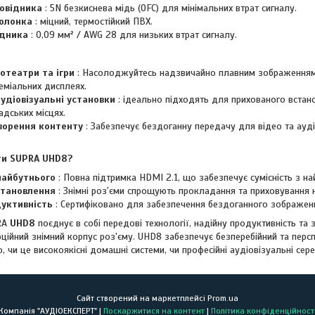
овідника
: 5N безкиснева мідь (OFC) для мінімальних втрат сигналу.
олонка
: міцний, термостійкий ПВХ.
ідника
: 0,09 мм² / AWG 28 для низьких втрат сигналу.
отеатри та ігри
: Насолоджуйтесь надзвичайно плавним зображенням
еміальних дисплеях.
аудіовізуальні установки
: ідеально підходять для прихованого встано
адських місцях.
творення контенту
: Забезпечує бездоганну передачу для відео та ауд
ти SUPRA UHD8?
майбутнього
: Повна підтримка HDMI 2.1, що забезпечує сумісність з н
становлення
: Знімні роз'єми спрощують прокладання та приховування на
уктивність
: Сертифіковано для забезпечення бездоганного зображенн
RA
UHD8
поєднує в собі передові технології, надійну продуктивність та 
ійний знімний корпус роз'єму. UHD8 забезпечує безперебійний та перс
, чи це високоякісні домашні системи, чи професійні аудіовізуальні се
Сайт створений на маркетплейсі
Prom.ua
Компанія "АУДІОЕКСПЕРТ" |
Поскаржитися на контент
|
Політика конфіденційност