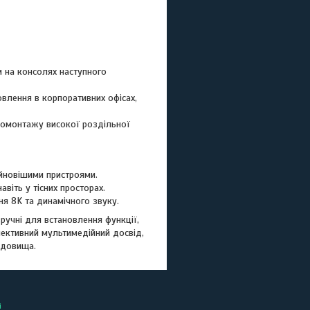
 на консолях наступного
влення в корпоративних офісах,
іомонтажу високої роздільної
айновішими пристроями.
віть у тісних просторах.
я 8K та динамічного звуку.
зручні для встановлення функції,
пективний мультимедійний досвід,
редовища.
і