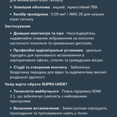
Зовнішня оболонка
: міцний, термостійкий ПВХ.
Калібр провідника
: 0,09 мм² / AWG 28 для низьких
втрат сигналу.
Застосування
Домашні кінотеатри та ігри
: Насолоджуйтесь
надзвичайно плавним зображенням на консолях
наступного покоління та преміальних дисплеях.
Професійні аудіовізуальні установки
: ідеально
підходять для прихованого встановлення в
корпоративних офісах, готелях та громадських місцях.
Студії та створення контенту
: Забезпечує
бездоганну передачу для відео та аудіомонтажу високої
роздільної здатності.
Чому варто обрати SUPRA UHD8?
Технологія майбутнього
: Повна підтримка HDMI
2.1, що забезпечує сумісність з найновішими
пристроями.
Безшовне встановлення
: Знімні роз'єми спрощують
прокладання та приховування навіть у тісних