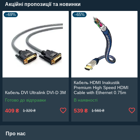
Акційні пропозиції та новинки
–69%
–65%
Кабель HDMI Inakustik
Premium High Speed HDMI
Кабель DVI Ultralink DVI-D 3М
Cable with Ethernet 0.75m
Готово до відправки
В наявності
409
539
₴
₴
1 320 ₴
1 560 ₴
Про нас