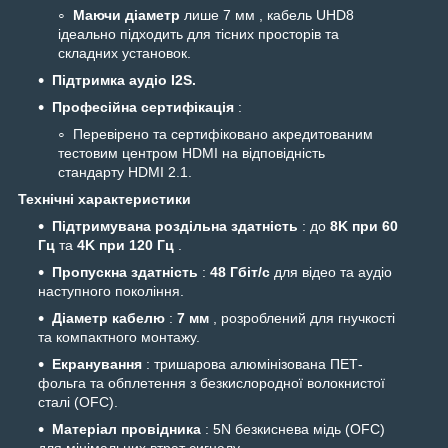
Маючи діаметр
лише 7 мм , кабель UHD8
ідеально підходить для тісних просторів та
складних установок.
Підтримка аудіо I2S.
Професійна сертифікація
:
Перевірено та сертифіковано акредитованим
тестовим центром HDMI на відповідність
стандарту HDMI 2.1.
Технічні характеристики
Підтримувана роздільна здатність
: до
8K при 60
Гц
та
4K при 120 Гц
.
Пропускна здатність
:
48 Гбіт/с
для відео та аудіо
наступного покоління.
Діаметр кабелю
:
7 мм
, розроблений для гнучкості
та компактного монтажу.
Екранування
: тришарова алюмінізована ПЕТ-
фольга та обплетення з безкислородної волокнистої
сталі (OFC).
Матеріал провідника
: 5N безкиснева мідь (OFC)
для мінімальних втрат сигналу.