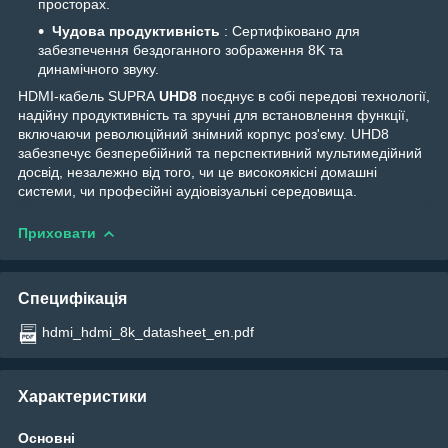
просторах.
Чудова продуктивність
: Сертифіковано для
забезпечення бездоганного зображення 8K та
динамічного звуку.
HDMI-кабель SUPRA
UHD8
поєднує в собі передові технології,
надійну продуктивність та зручні для встановлення функції,
включаючи революційний знімний корпус роз'єму. UHD8
забезпечує безперебійний та перспективний мультимедійний
досвід, незалежно від того, чи це високоякісні домашні
системи, чи професійні аудіовізуальні середовища.
Приховати
Специфікація
hdmi_hdmi_8k_datasheet_en.pdf
Характеристики
Основні