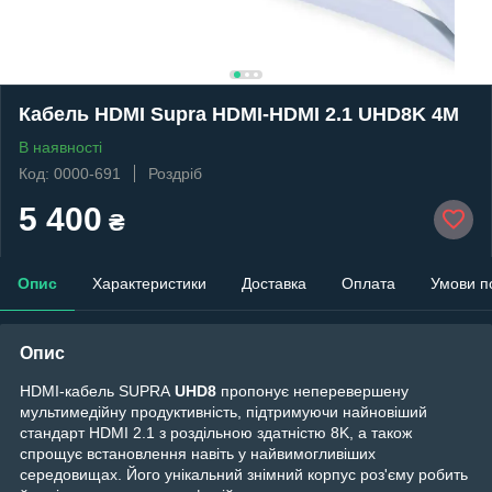
Кабель HDMI Supra HDMI-HDMI 2.1 UHD8K 4M
В наявності
Код: 0000-691
Роздріб
5 400
₴
Опис
Характеристики
Доставка
Оплата
Умови п
Опис
HDMI-кабель SUPRA
UHD8
пропонує неперевершену
мультимедійну продуктивність, підтримуючи найновіший
стандарт HDMI 2.1 з роздільною здатністю 8K, а також
спрощує встановлення навіть у найвимогливіших
середовищах. Його унікальний знімний корпус роз'єму робить