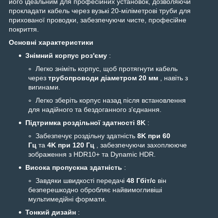
його ідеальним для професійних установок, дозволяючи
прокладати кабель через вузькі 20-міліметрові труби для
прихованої проводки, забезпечуючи чисте, професійне
покриття.
Основні характеристики
Знімний корпус роз'єму
:
Легко зніміть корпус, щоб протягнути кабель
через
трубопроводи діаметром 20 мм
, навіть з
вигинами.
Легко зберіть корпус назад після встановлення
для надійного та бездоганного з'єднання.
Підтримка роздільної здатності 8K
:
Забезпечує роздільну здатність
8K при 60
Гц
та
4K при 120 Гц
, забезпечуючи захоплююче
зображення з HDR10+ та Dynamic HDR.
Висока пропускна здатність
:
Завдяки швидкості передачі
48 Гбіт/с
він
безперешкодно обробляє найвимогливіші
мультимедійні формати.
Тонкий дизайн
: