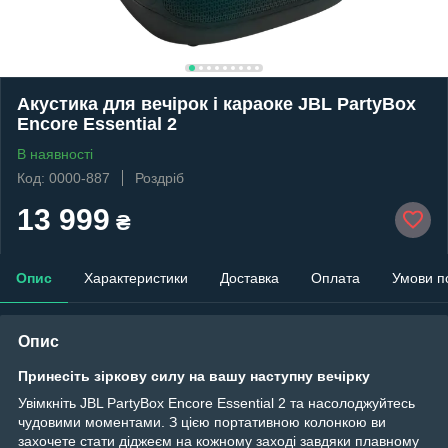
Акустика для вечірок і караоке JBL PartyBox
Encore Essential 2
В наявності
Код: 0000-887
Роздріб
13 999
₴
Опис
Характеристики
Доставка
Оплата
Умови п
Опис
Принесіть зіркову силу на вашу наступну вечірку
Увімкніть JBL PartyBox Encore Essential 2 та насолоджуйтесь
чудовими моментами. З цією портативною колонкою ви
захочете стати діджеєм на кожному заході завдяки плавному