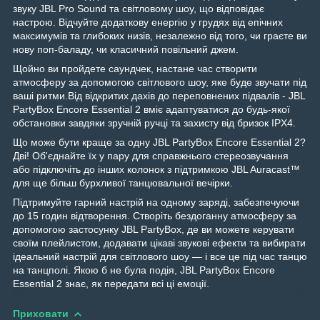
звуку JBL Pro Sound та світловому шоу, що відповідає
настрою. Відчуйте додаткову енергію у грудях від епічних
максимумів та глибоких низів, незалежно від того, чи граєте ви
нову поп-баладу, чи класичний повільний джем.
Щойно ви пройдете саундчек, настане час створити
атмосферу за допомогою світлового шоу, яке буде звучати під
ваші ритми.Від відкритих дахів до переповнених підвалів - JBL
PartyBox Encore Essential 2 вміє адаптуватися до будь-якої
обстановки завдяки зручній ручці та захисту від бризок IPX4.
Що може бути краще за одну JBL PartyBox Encore Essential 2?
Дві! Об'єднайте їх у пару для справжнього стереозвучання
або підключіть до інших колонок з підтримкою JBL Auracast™
для ще більш бурхливої ​​танцювальної вечірки.
Підтримуйте гарний настрій на одному заряді, забезпечуючи
до 15 годин відтворення. Створіть бездоганну атмосферу за
допомогою застосунку JBL PartyBox, де ви можете керувати
своїм плейлистом, додавати цікаві звукові ефекти та вибирати
ідеальний настрій для світлового шоу — і все це під час танцю
на танцполі. Якою б не була подія, JBL PartyBox Encore
Essential 2 знає, як передати всі ці емоції.
Приховати