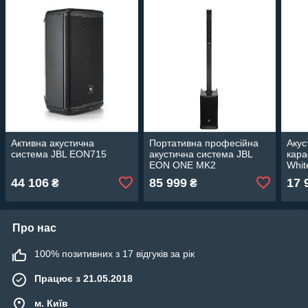
Активна акустична
Портативна професійна
Акус
система JBL EON715
акустична система JBL
кара
EON ONE MK2
Whit
44 106
85 999
17 
₴
₴
Про нас
100% позитивних з 17 відгуків за рік
Працює з 21.05.2018
м. Київ