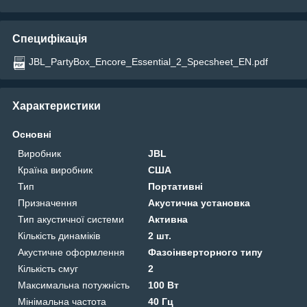
Специфікація
JBL_PartyBox_Encore_Essential_2_Specsheet_EN.pdf
Характеристики
Основні
Виробник
JBL
Країна виробник
США
Тип
Портативні
Призначення
Акустична установка
Тип акустичної системи
Активна
Кількість динаміків
2 шт.
Акустичне оформлення
Фазоінверторного типу
Кількість смуг
2
Максимальна потужність
100 Вт
Мінімальна частота
40 Гц