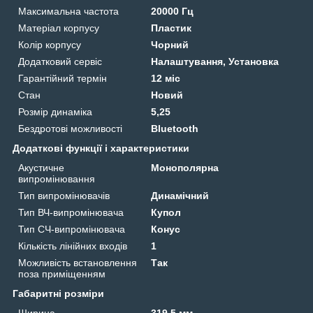
Максимальна частота
20000 Гц
Матеріал корпусу
Пластик
Колір корпусу
Чорний
Додатковий сервіс
Налаштування, Установка
Гарантійний термін
12 міс
Стан
Новий
Розмір динаміка
5,25
Бездротові можливості
Bluetooth
Додаткові функції і характеристики
Акустичне
Монополярна
випромінювання
Тип випромінювачів
Динамічний
Тип ВЧ-випромінювача
Купол
Тип СЧ-випромінювача
Конус
Кількість лінійних входів
1
Можливість встановлення
Так
поза приміщенням
Габаритні розміри
Ширина
319.5 мм