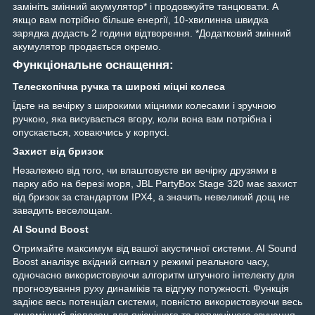
замініть змінний акумулятор* і продовжуйте танцювати. А
якщо вам потрібно більше енергії, 10-хвилинна швидка
зарядка додасть 2 години відтворення. *Додатковий змінний
акумулятор продається окремо.
Функціональне оснащення:
Телескопічна ручка та широкі міцні колеса
Їдьте на вечірку з широкими міцними колесами і зручною
ручкою, яка висувається вгору, коли вона вам потрібна і
опускається, ховаючись у корпусі.
Захист від бризок
Незалежно від того, чи влаштовуєте ви вечірку друзями в
парку або на березі моря, JBL PartyBox Stage 320 має захист
від бризок за стандартом IPX4, а значить невеликий дощ не
завадить веселощам.
AI Sound Boost
Отримайте максимум від вашої акустичної системи. AI Sound
Boost аналізує вхідний сигнал у режимі реального часу,
одночасно використовуючи алгоритм штучного інтелекту для
прогнозування руху динаміків та відгуку потужності. Функція
задіює весь потенціал системи, повністю використовуючи весь
динамічний діапазон для якіснішого та потужнішого звучання.