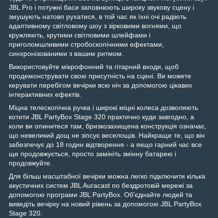
JBL Pro і потужні баси заповнюють широку звукову сцену і
змушують натовп рухатися, в той час як їхні очі радіють
адаптивному світловому шоу з зірковими вогнями, що
кружляють, крутими світловими шлейфами і
приголомшливими стробоскопічними ефектами,
синхронізованими з вашим ритмом.
Використовуйте мікрофонний та гітарний входи, щоб
продемонструвати свою присутність на сцені. Ви можете
керувати перебігом вечірки всю ніч за допомогою цікавих
інтерактивних ефектів.
Міцна телескопічна ручка і широкі міцні колеса дозволяють
котити JBL PartyBox Stage 320 практично куди завгодно, а
коли ви опинитеся там, бризкозахищена конструкція означає,
що невеликий дощ не зіпсує веселощів. Найкраще те, що він
забезпечує до 18 годин відтворення - а якщо гарний час все
ще продовжується, просто замініть змінну батарею і
продовжуйте.
Для більш масштабної вечірки можна легко підключити кілька
акустичних систем JBL Auracast по бездротовій мережі за
допомогою програми JBL PartyBox. Об'єднайте людей та
виведіть вечірку на новий рівень за допомогою JBL PartyBox
Stage 320.