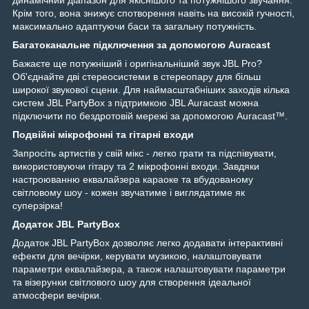
Крім того, вона знижує спотворення навіть на високій гучності,
максимально адаптуючи баси та загальну потужність.
Багатоканальне підключення за допомогою Auracast
Бажаєте ще потужніший і оригінальніший звук JBL Pro?
Об'єднайте дві стереосистеми в стереопару для більш
широкої звукової сцени. Для наймасштабніших заходів кілька
систем JBL PartyBox з підтримкою JBL Auracast можна
підключити по бездротовій мережі за допомогою Auracast™.
Подвійні мікрофонні та гітарні входи
Запросіть артистів у свій мікс - легко грати та підспівувати,
використовуючи гітару та 2 мікрофонні входи. Завдяки
настроюванню еквалайзера караоке та вбудованому
світловому шоу - кожен звучатиме і виглядатиме як
суперзірка!
Додаток JBL PartyBox
Додаток JBL PartyBox дозволяє легко додавати інтерактивні
ефекти для вечірки, керувати музикою, налаштовувати
параметри еквалайзера, а також налаштовувати параметри
та візерунки світлового шоу для створення ідеальної
атмосфери вечірки.