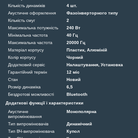
Кількість динаміків
4 шт.
Акустичне оформлення
Фазоінверторного типу
Кількість смуг
2
Максимальна потужність
240 Вт
Мінімальна частота
40 Гц
Максимальна частота
20000 Гц
Матеріал корпусу
Пластик, Алюміній
Колір корпусу
Чорний
Додатковий сервіс
Налаштування, Установка
Гарантійний термін
12 міс
Стан
Новий
Розмір динаміка
6,5
Бездротові можливості
Bluetooth
Додаткові функції і характеристики
Акустичне
Монополярна
випромінювання
Тип випромінювачів
Динамічний
Тип ВЧ-випромінювача
Купол