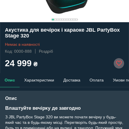
Акустика для вечірок і караоке JBL PartyBox
Stage 320
Немає в наявності
Код: 0000-888
Роздріб
24 999
₴
Опис
Характеристики
Доставка
Оплата
Умови п
Опис
Влаштуйте вечірку де завгодно
З JBL PartyBox Stage 320 ви можете почати вечірку у будь-
який час та в будь-якому місці. Перетворіть будь-який простір,
будь то в приміщенні або на вулиці, в танцпол. Потужний звук