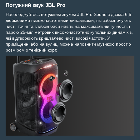
Потужний звук JBL Pro
Насолоджуйтесь потужним звуком JBL Pro Sound з двома 6,5-
дюймовими низькочастотними динаміками, які забезпечують
чисті, точні та глибокі баси навіть на максимальній гучності, і
парою 25-міліметрових високочастотних купольних динаміків,
які відтворюють кришталево чисті високі частоти. У
приміщенні або на вулиці можна наповнити музикою простір
розміром з тенісний корт.