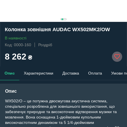
Колонка зовнішня AUDAC WX502MK2/OW
В наявності
Код: 0000-160
Роздріб
8 262
₴
Опис
Характеристики
Доставка
Оплата
Умови п
Опис
WX502/O – це потужна двосмугова акустична система,
спеціально розроблена для зовнішнього використання, що
забезпечує природне та високоточне відтворення музики та
мовлення. Вона оснащена 1-дюймовим купольним
високочастотним динаміком та 5 1/4-дюймовим