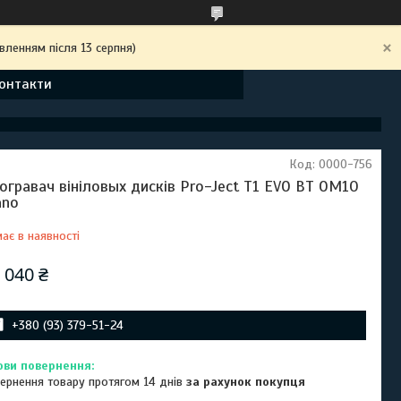
вленням після 13 серпня)
онтакти
Код:
0000-756
огравач вініловых дисків Pro-Ject T1 EVO BT OM10
ano
ає в наявності
 040 ₴
+380 (93) 379-51-24
ернення товару протягом 14 днів
за рахунок покупця