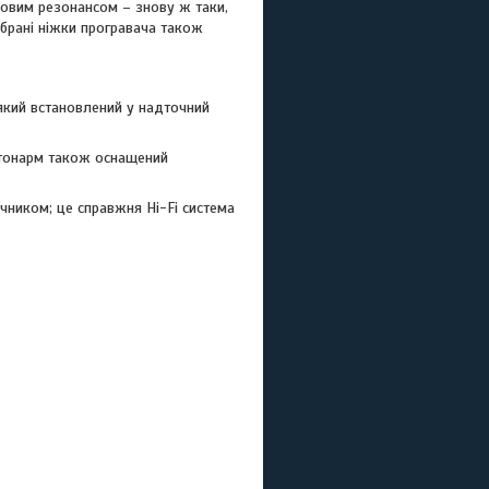
овим резонансом – знову ж таки,
ібрані ніжки програвача також
 який встановлений у надточний
 тонарм також оснащений
ником; це справжня Hi-Fi система