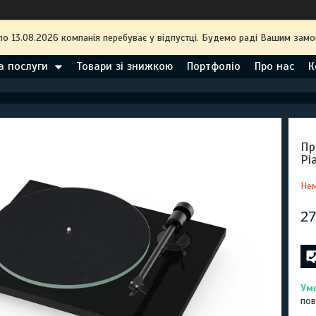
по 13.08.2026 компанія перебуває у відпустці. Будемо раді Вашим замо
а послуги
Товари зі знижкою
Портфоліо
Про нас
К
Пр
Pi
Нем
27
пов