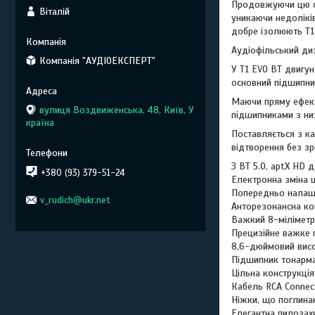
Продовжуючи цю фі
Віталій
уникаючи недоліків
добре ізолюють T1 
Аудіофільський ди
Компанія "АУДІОЕКСПЕРТ"
У T1 EVO BT двигун
основний підшипни
Маючи пряму ефект
вулиця Воздвиженська, 48, Київ, У
підшипниками з ни
країна
Поставляється з к
відтворення без зрі
З BT 5.0, aptX HD 
+380 (93) 379-51-24
Електронна зміна 
Попередньо налаш
v_rudich@ukr.net
Анторезонансна ко
Важкий 8-міліметр
Прецизійне важке 
8,6-дюймовий висо
Підшипник тонарма 
Цільна конструкці
Кабель RCA Connect
Ніжки, що поглина
Елегантна пилозах