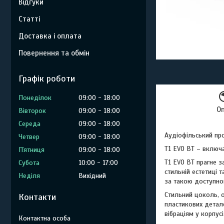
Відгуки
Статті
Доставка і оплата
Повернення та обмін
Графік роботи
Понеділок
09:00
18:00
О
Вівторок
09:00
18:00
Середа
09:00
18:00
Аудіофільський про
Четвер
09:00
18:00
T1 EVO BT – включ
Пʼятниця
09:00
18:00
T1 EVO BT прагне 
Субота
10:00
17:00
стильній естетиці 
Неділя
Вихідний
за такою доступно
Стильний цоколь, о
Контакти
пластикових детале
вібраціям у корпусі