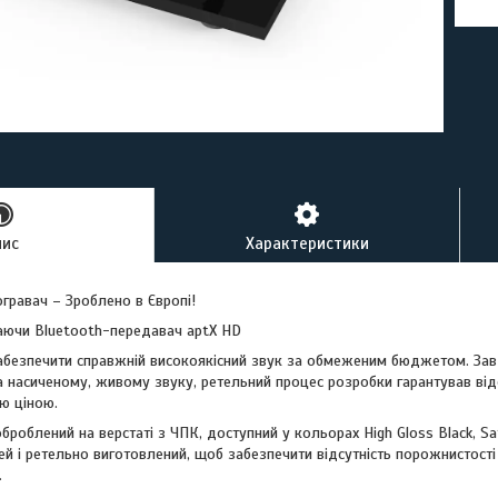
пис
Характеристики
гравач – Зроблено в Європі!
аючи Bluetooth-передавач aptX HD
забезпечити справжній високоякісний звук за обмеженим бюджетом. Зав
та насиченому, живому звуку, ретельний процес розробки гарантував відс
ю ціною.
броблений на верстаті з ЧПК, доступний у кольорах High Gloss Black, Sat
й і ретельно виготовлений, щоб забезпечити відсутність порожнистості
.