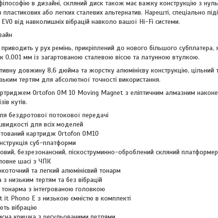
лософію в дизайні, скляний диск також має важку конструкцію з нуль
 пластикових або легких сталевих альтернатив. Нарешті, спеціально під
EVO від навколишніх вібрацій навколо вашої Hi-Fi системи.
зайн
 приводить у рух ремінь, прикріплений до нового більшого субплатера,
к 0,001 мм із загартованою сталевою віссю та латунною втулкою.
ивну довжину 8,6 дюйма та жорстку алюмінієву конструкцію, цільний
зьким тертям для абсолютної точності використання.
артриджем Ortofon OM 10 Moving Magnet з еліптичним алмазним наконеч
зів кутів.
для бездротової потокової передачі
швидкості для всіх моделей
тований картридж Ortofon OM10
нструкція суб-платформи
овий, безрезонансний, піскоструминно-оброблений скляний платформер
повне шасі з ЧПК
коточний та легкий алюмінієвий тонарм
з низьким тертям та без вібрацій
я тонарма з інтегрованою головкою
 it Phono E з низькою ємністю в комплекті
ють вібрацію
исна кришка з регульованими петлями