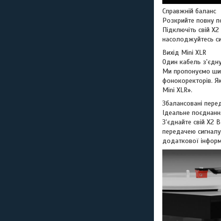
Справжній баланс
Розкрийте повну п
Підключіть свій X
насолоджуйтесь си
Вихід Mini XLR
Один кабель з'єдну
Ми пропонуємо шир
фонокоректорів. Як
Mini XLR».
Збалансовані пере
Ідеальне поєднанн
З’єднайте свій X2
передачею сигналу
додаткової інформ