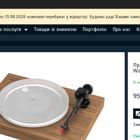
по 13.08.2026 компанія перебуває у відпустці. Будемо раді Вашим замо
а послуги
Товари зі знижкою
Портфоліо
Про нас
К
Пр
Wa
В н
95
Зам