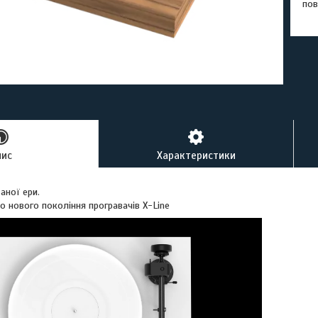
пов
пис
Характеристики
аної ери.
о нового покоління програвачів X-Line