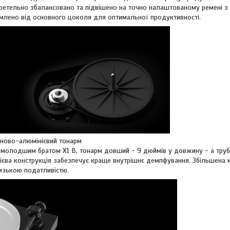
 ретельно збалансовано та підвішено на точно налаштованому ремені з
млено від основного цоколя для оптимальної продуктивності.
ново-алюмінієвий тонарм
м молодшим братом X1 B, тонарм довший - 9 дюймів у довжину - а тру
єва конструкція забезпечує краще внутрішнє демпфування. Збільшена 
изькою податливістю.