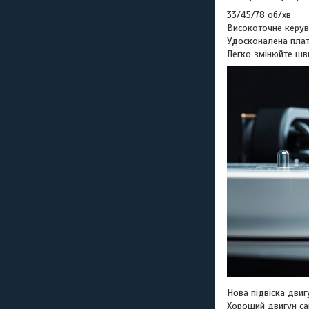
33/45/78 об/хв
Високоточне керув
Удосконалена плата
Легко змінюйте шв
Нова підвіска двиг
Хороший двигун са