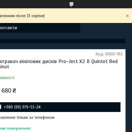
вленням після 13 серпня)
онтакти
Код:
0000-761
огравач вінілових дисків Pro-Ject X2 B Quintet Red
lnut
аявності
 680 ₴
+380 (93) 379-51-24
овлення тільки за телефоном