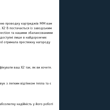
ішню проводку картриджів MM вам
 X2 B постачається із заводським
nnection та нашими збалансованими
 доступні лише в найдорожчих
nced отримала престижну нагороду
ікувати ваш X2 так, як ви хочете.
вук з легким відтінком тепла та є
бсолютну надійність у його роботі