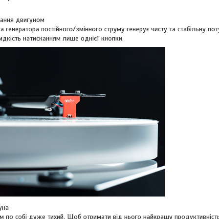
ання двигуном
 генератора постійного/змінного струму генерує чисту та стабільну по
идкість натисканням лише однієї кнопки.
уна
м по собі дуже тихий. Щоб отримати від нього найкращу продуктивність