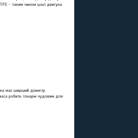
 TPE - таким чином шасі двигуна
бка має ширший діаметр.
маса робить тонарм чудовим для