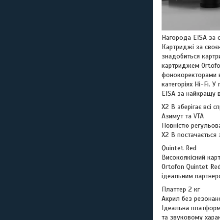
Нагорода EISA за 
Картриджі за своє
знадобиться картр
картриджем Ortofo
фонокоректорами в
категоріях Hi-Fi. 
EISA за найкращу в
X2 B зберігає всі с
Азимут та VTA
Повністю регульов
X2 B постачається 
Quintet Red
Високоякісний ка
Ortofon Quintet Re
ідеальним партнер
Платтер 2 кг
Акрил без резонан
Ідеальна платформа
та звуковому харак