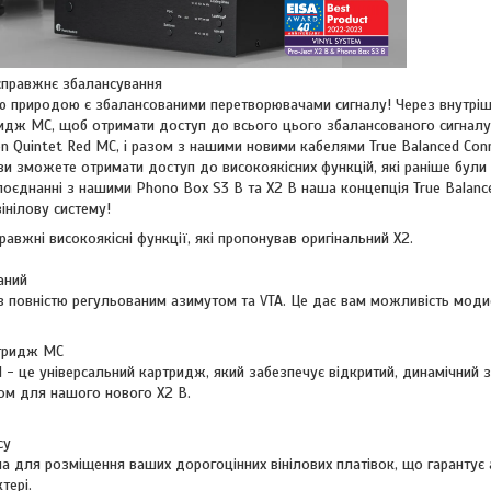
справжнє збалансування
ю природою є збалансованими перетворювачами сигналу! Через внутр
идж MC, щоб отримати доступ до всього цього збалансованого сигналу.
n Quintet Red MC, і разом з нашими новими кабелями True Balanced Co
и зможете отримати доступ до високоякісних функцій, які раніше були
У поєднанні з нашими Phono Box S3 B та X2 B наша концепція True Bala
інілову систему!
правжні високоякісні функції, які пропонував оригінальний X2.
аний
з повністю регульованим азимутом та VTA. Це дає вам можливість модиф
ртридж MC
d - це універсальний картридж, який забезпечує відкритий, динамічний з
ом для нашого нового X2 B.
су
 для розміщення ваших дорогоцінних вінілових платівок, що гарантує а
тері.