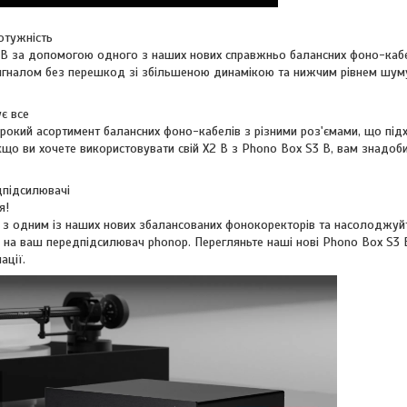
отужність
2 B за допомогою одного з наших нових справжньо балансних фоно-каб
гналом без перешкод зі збільшеною динамікою та нижчим рівнем шум
є все
окий асортимент балансних фоно-кабелів з різними роз'ємами, що підх
що ви хочете використовувати свій X2 B з Phono Box S3 B, вам знадобит
дпідсилювачі
я!
 B з одним із наших нових збалансованих фонокоректорів та насолоджу
 на ваш передпідсилювач phonop. Перегляньте наші нові Phono Box S3 
ації.