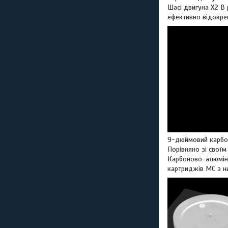
Шасі двигуна X2 B
ефективно відокре
9-дюймовий карбо
Порівняно зі свої
Карбоново-алюміні
картриджів MC з н