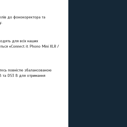
елів до фонокоректора та
у.
одять для всіх наших
ься «Connect it Phono Mini XLR /
йтесь повністю збалансованою
B та DS3 B для отримання