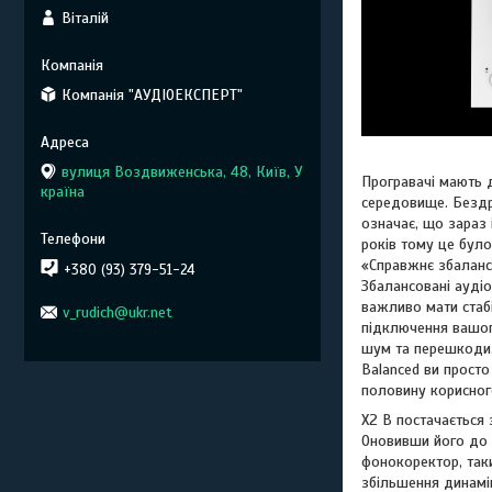
Віталій
Компанія "АУДІОЕКСПЕРТ"
вулиця Воздвиженська, 48, Київ, У
Програвачі мають д
країна
середовище. Бездр
означає, що зараз
років тому це бул
«Справжнє збаланс
+380 (93) 379-51-24
Збалансовані аудіо
важливо мати стабі
v_rudich@ukr.net
підключення вашог
шум та перешкоди.
Balanced ви просто
половину корисного
X2 B постачається 
Оновивши його до н
фонокоректор, так
збільшення динамі