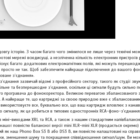
овгу історію. З часом багато чого змінилося не лише через технічні мо
отові мережі всюдисущі, а незліченна кількість електронних пристроїв
 існує багато додаткових електромагнітних полів, які можуть перешкод
о просто не так. Щоб забезпечити найкраще підключення до вашого фо
оване з’єднання».
з’єднання зазвичай відомі з професійного сектору, такого як студії зв
льне та безперешкодне з’єднання, оскільки ці сигнали будуть сильно по
о програвача до фонокоректора. Великою перевагою збалансованого з’
 А найкраще те, що картриджі за своєю природою вже є збалансованим
 використовуєте все, буквально все, що ваш картридж вловлює з канавк
 сигналу, як це робиться в типових односторонніх RCA-фоно-з'єднання
з міні-виходами XRL та RCA, а також з нашим стандартним напівбалансн
ашої повністю балансної версії mini XLR-mini XLR (продається окремо
ий як наш Phono Box S3 B або DS3 B, ви повністю налаштовані на справ
ки, зменшення шуму та покращення співвідношення сигнал/шум. Ви може