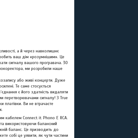
жливості, а й через навколишнє
 робить ваш дім «розумнішим». Це
жати сигналу вашого програвача. 30
нокоректора, ми розробили наше
укозапису або живі концерти. Дуже
силені. Те саме стосується
єднання є його здатність видаляти
и перетворювачами сигналу! З True
и платівки. Ви не втрачаєте
х.
им кабелем Connect it Phono E RCA.
) та використовуючи балансний
жній баланс. Це призводить до
те собі це уявити, як чути частини