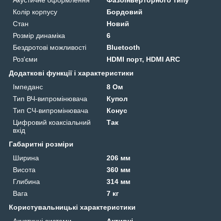
Акустичне оформлення
Фазоінверторного типу
Колір корпусу
Бордовий
Стан
Новий
Розмір динаміка
6
Бездротові можливості
Bluetooth
Роз'єми
HDMI порт, HDMI ARC
Додаткові функції і характеристики
Імпеданс
8 Ом
Тип ВЧ-випромінювача
Купол
Тип СЧ-випромінювача
Конус
Цифровий коаксіальний
Так
вхід
Габаритні розміри
Ширина
206 мм
Висота
360 мм
Глибина
314 мм
Вага
7 кг
Користувальницькі характеристики