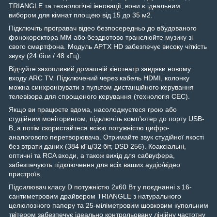
TRIANGLE та технологічні інновації, вони є ідеальним
вибором для кімнат площею від 15 до 35 м2.
Підключіть програвач відео безпосередньо до вбудованого
фонокоректора MM або бездротово транслюйте музику зі
свого смартфона. Модуль APTX HD забезпечує високу чіткість
звуку (24 біти / 48 кГц).
Відчуйте захопливий домашній кінотеатр завдяки новому
входу ARC TV. Підключений через кабель HDMI, колонку
можна синхронізувати з пультом дистанційного керування
телевізора для спрощеного керування (технологія CEC).
Якщо ви працюєте вдома, насолоджуєтеся грою або
студійним моніторингом, підключіть комп'ютер до порту USB-
B, а потім скористайтеся всією потужністю цифро-
аналогового перетворювача. Отримайте звук студійної якості
без втрати даних (384 кГц/32 біт, DSD 256). Коаксіальні,
оптичні та RCA входи, а також вихід для сабвуфера,
забезпечують підключення для всіх ваших аудіо/відео
пристроїв.
Підсилювач класу D потужністю 2x60 Вт у поєднанні з 16-
сантиметровим драйвером TRIANGLE з натурального
целюлозного паперу та 25-міліметровим шовковим купольним
твітером забезпечує ідеально контрольовану лінійну частотну