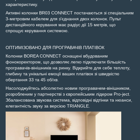
характеристику.
Активні колонки BR03 CONNECT постачаються зі спеціальним
3-метровим кабелем для з'єднання двох колонок. Пульт
дистанційного керування має радіус дії 15 метрів, що
спрощує керування системою.
ОПТИМІЗОВАНО ДЛЯ ПРОГРАВАЧІВ ПЛАТІВОК
Колонки BOREA CONNECT оснащені вбудованим
фонокоректором, що дозволяє легко підключати більшість
програвачів-вінішників на ринку. Відкрийте для себе теплоту,
глибину та унікальні емоції ваших платівок зі швидкістю
обертання 33 та 45 об/хв.
Насолоджуйтесь абсолютно новим програвачем-вінішником,
розробленим у партнерстві з європейським лідером Pro-ject.
Збалансована звукова система, відповідні відтінки та нюанси,
елегантність звуку за версією TRIANGLE.