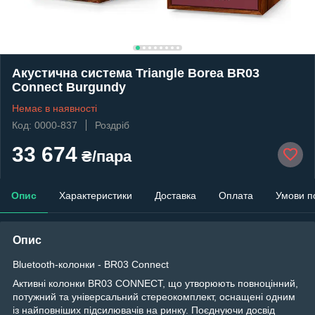
Акустична система Triangle Borea BR03
Connect Burgundy
Немає в наявності
Код: 0000-837
Роздріб
33 674
₴/пара
Опис
Характеристики
Доставка
Оплата
Умови п
Опис
Bluetooth-колонки - BR03 Connect
Активні колонки BR03 CONNECT, що утворюють повноцінний,
потужний та універсальний стереокомплект, оснащені одним
із найповніших підсилювачів на ринку. Поєднуючи досвід