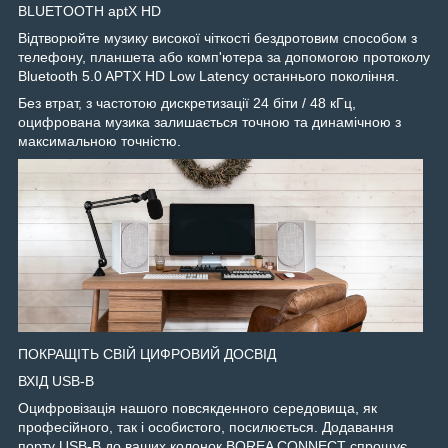
BLUETOOTH aptX HD
Відтворюйте музику високої чіткості бездротовим способом з
телефону, планшета або комп'ютера за допомогою протоколу
Bluetooth 5.0 APTX HD Low Latency останнього покоління.
Без втрат, з частотою дискретизації 24 біти / 48 кГц,
оцифрована музика залишається точною та динамічною з
максимальною точністю.
ПОКРАЩІТЬ СВІЙ ЦИФРОВИЙ ДОСВІД
ВХІД USB-B
Оцифровізація нашого повсякденного середовища, як
професійного, так і особистого, посилюється. Додавання
порту USB-B до ваших колонок BOREA CONNECT спрощує