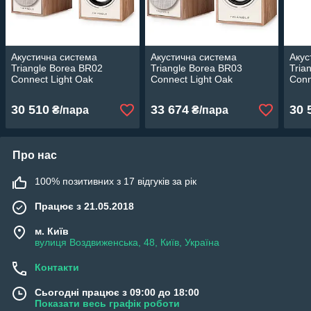
Акустична система
Акустична система
Акус
Triangle Borea BR02
Triangle Borea BR03
Tria
Connect Light Oak
Connect Light Oak
Conn
30 510
33 674
30 
₴/пара
₴/пара
Про нас
100% позитивних з 17 відгуків за рік
Працює з 21.05.2018
м. Київ
вулиця Воздвиженська, 48, Київ, Україна
Контакти
Сьогодні працює з 09:00 до 18:00
Показати весь графік роботи