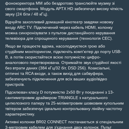
фонокоректора MM або бездротово транслюйте музику зі
свого смартфона. Модуль APTX HD забезпечує високу чіткість
звуку (24 біти / 48 кГц).
Відчуйте захопливий домашній кінотеатр завдяки новому
входу ARC TV. Підключений через кабель HDMI, колонку
можна синхронізувати з пультом дистанційного керування
телевізора для спрощеного керування (технологія CEC).
Якщо ви працюєте вдома, насолоджуєтеся грою або
студійним моніторингом, підключіть комп'ютер до порту USB-
B, а потім скористайтеся всією потужністю цифро-
аналогового перетворювача. Отримайте звук студійної якості
без втрати даних (384 кГц/32 біт, DSD 256). Коаксіальні,
оптичні та RCA входи, а також вихід для сабвуфера,
забезпечують підключення для всіх ваших аудіо/відео
пристроїв.
Підсилювач класу D потужністю 2x50 Вт у поєднанні з 13-
сантиметровим драйвером TRIANGLE з натурального
целюлозного паперу та 25-міліметровим шовковим купольним
твітером забезпечує ідеально контрольовану лінійну частотну
характеристику.
Активні колонки BR02 CONNECT постачаються зі спеціальним
3-метровим кабелем для з'єднання двох колонок. Пульт