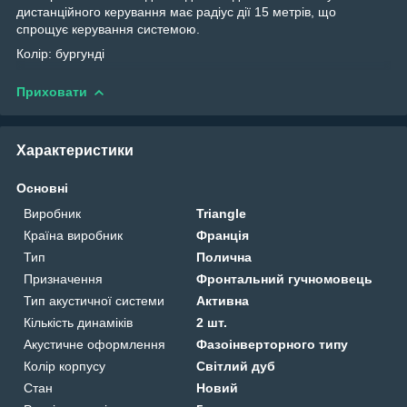
дистанційного керування має радіус дії 15 метрів, що
спрощує керування системою.
Колір: бургунді
Приховати
Характеристики
Основні
Виробник
Triangle
Країна виробник
Франція
Тип
Полична
Призначення
Фронтальний гучномовець
Тип акустичної системи
Активна
Кількість динаміків
2 шт.
Акустичне оформлення
Фазоінверторного типу
Колір корпусу
Світлий дуб
Стан
Новий