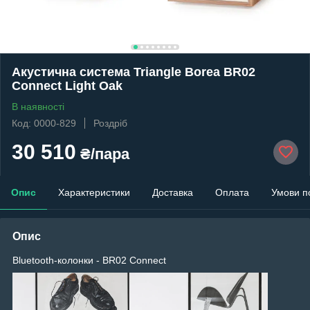
Акустична система Triangle Borea BR02
Connect Light Oak
В наявності
Код: 0000-829
Роздріб
30 510
₴/пара
Опис
Характеристики
Доставка
Оплата
Умови п
Опис
Bluetooth-колонки - BR02 Connect