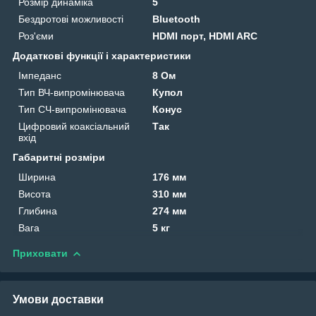
Розмір динаміка
5
Бездротові можливості
Bluetooth
Роз'єми
HDMI порт, HDMI ARC
Додаткові функції і характеристики
Імпеданс
8 Ом
Тип ВЧ-випромінювача
Купол
Тип СЧ-випромінювача
Конус
Цифровий коаксіальний
Так
вхід
Габаритні розміри
Ширина
176 мм
Висота
310 мм
Глибина
274 мм
Вага
5 кг
Приховати
Умови доставки