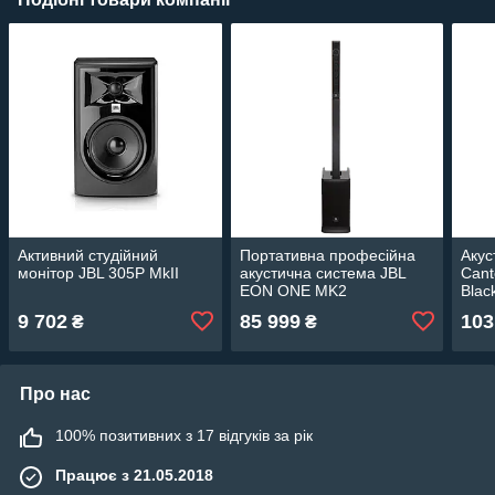
Активний студійний
Портативна професійна
Акус
монітор JBL 305P MkII
акустична система JBL
Cant
EON ONE MK2
Blac
9 702
85 999
103
₴
₴
Про нас
100% позитивних з 17 відгуків за рік
Працює з 21.05.2018