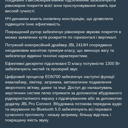
рівномірне покриття всієї зони прослуховування навіть при
високій гучності.
НЧ-динаміки мають оновлену конструкцію, що дозволило
підвищити їхню ефективність.
Покращений рупор забезпечує рівномірне звукове покриття в
межах заявлених кутів розкриття по горизонталі і вертикалі.
Потужний компресійний драйвер JBL 2414H споряджено
неодимовим магнітом преміум-класу, що зменшує вагу та
забезпечує відмінні технічні характеристики.
Ефективні дискретні підсилювачі D класу потужністю 1300 Вт
забезпечують чистий та прозорий звук.
Цифровий процесор EON700 забезпечує наступні функції:
еквалайзер, лімітер, затримка, автоматичне подавлення
зворотного зв’язку, дакінг та інші. Доступ до налаштувань
акустичних систем легко отримати за допомогою вбудованого
рідкокристалічного екрану з підсвічуванням або за допомогою
додатку JBL Pro Connect. Вбудована потокова передача аудіо
та керування по Bluetooth 5.0 забезпечують всі переваги
сучасного протоколу - низьку затримку, більшу відстань і
покращену якість звуку.