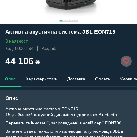
Активна акустична система JBL EON715
В наявності
Код: 0000-894
Роздріб
44 106
₴
Опис
Характеристики
Доставка
Оплата
Умови п
Опис
Активна акустична система EON715
15-дюймовий потужний динамік з підтримкою Bluetooth.
Переваги та інновації, запроваджені в новій серії EON700:
Запатентована технологія хвилеводів та гучномовців JBL в
поєднанні з високоефективним підсиленням забезпечують