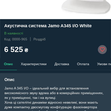
Акустична система Jamo A345 I/O White
В наявності
Код: 0000-965
Роздріб
6 525
₴
Опис
Характеристики
Доставка
Оплата
Умови п
Опис
Jamo A 345 I/O – ідеальний вибір для встановлення
високоякісного звуку вдома або в комерційних приміщеннях,
як у приміщенні, так і на вулиці.
Хоча ці сателітні динаміки відносно невеликі, вони мають
дуже компактну двосмугову конфігурацію фазоінвертора