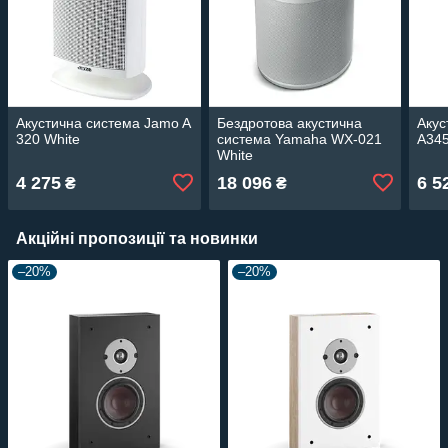
Акустична система Jamo A
Бездротова акустична
Акус
320 White
система Yamaha WX-021
A345
White
4 275
18 096
6 5
₴
₴
Акційні пропозиції та новинки
–20%
–20%