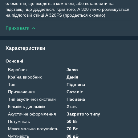
елементів, що входять в комплект, або встановити на
підставці, що додається. Крім того, А 320 легко розміщується
на підлоговій стійці A 320FS (продається окремо).
Приховати
Характеристики
Основні
Виробник
Jamo
Країна виробник
Данія
Тип
Підвісна
Призначення
Сателіт
Тип акустичної системи
Пасивна
Кількість динаміків
2 шт.
Акустичне оформлення
Закритого типу
Потужність
50 Вт
Максимальна потужність
70 Вт
Чутливість
88 дБ