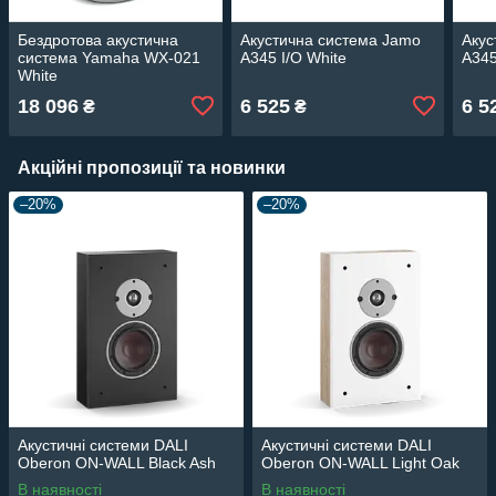
Бездротова акустична
Акустична система Jamo
Акус
система Yamaha WX-021
A345 I/O White
A345
White
18 096
6 525
6 5
₴
₴
Акційні пропозиції та новинки
–20%
–20%
Акустичні системи DALI
Акустичні системи DALI
Oberon ON-WALL Black Ash
Oberon ON-WALL Light Oak
В наявності
В наявності