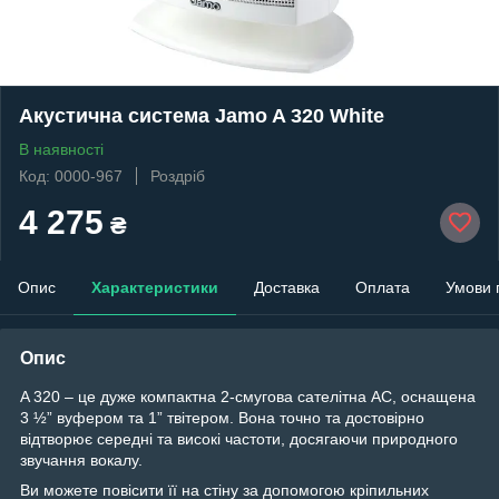
Акустична система Jamo A 320 White
В наявності
Код: 0000-967
Роздріб
4 275
₴
Опис
Характеристики
Доставка
Оплата
Умови 
Опис
A 320 – це дуже компактна 2-смугова сателітна АС, оснащена
3 ½” вуфером та 1” твітером. Вона точно та достовірно
відтворює середні та високі частоти, досягаючи природного
звучання вокалу.
Ви можете повісити її на стіну за допомогою кріпильних