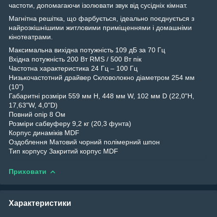
частоти, допомагаючи ізолювати звук від сусідніх кімнат.
Магнітна решітка, що фарбується, ідеально поєднується з
найрозкішнішими житловими приміщеннями і домашніми
кінотеатрами.
Максимальна вихідна потужність 109 дБ за 70 Гц
Вхідна потужність 200 Вт RMS / 500 Вт пік
Частотна характеристика 24 Гц – 100 Гц
Низькочастотний драйвер Скловолокно діаметром 254 мм
(10")
Габаритні розміри 559 мм H, 448 мм W, 102 мм D (22,0"H,
17,63"W, 4,0"D)
Повний опір 8 Ом
Розміри сабвуферу 9,2 кг (20,3 фунта)
Корпус динаміків MDF
Оздоблення Матовий чорний полімерний шпон
Тип корпусу Закритий корпус MDF
Приховати
Характеристики