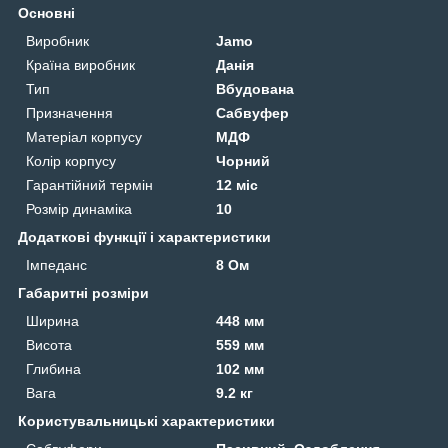
Основні
Виробник
Jamo
Країна виробник
Данія
Тип
Вбудована
Призначення
Сабвуфер
Матеріал корпусу
МДФ
Колір корпусу
Чорний
Гарантійний термін
12 міс
Розмір динаміка
10
Додаткові функції і характеристики
Імпеданс
8 Ом
Габаритні розміри
Ширина
448 мм
Висота
559 мм
Глибина
102 мм
Вага
9.2 кг
Користувальницькі характеристики