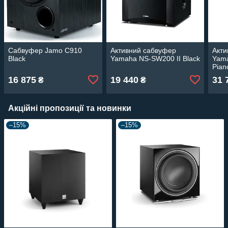
Сабвуфер Jamo C910
Активний сабвуфер
Акти
Black
Yamaha NS-SW200 II Black
Yama
Pian
16 875
19 440
31 
₴
₴
Акційні пропозиції та новинки
–15%
–15%