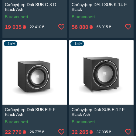
Сабвуфер Dali SUB C-8 D
Сабвуфер DALI SUB K-14 F
Black Ash
Black
В наявності
В наявності
19 035
56 880
₴
₴
22 410 ₴
66 915 ₴
–15%
–15%
Сабвуфер Dali SUB E-9 F
Сабвуфер Dali SUB E-12 F
Black Ash
Black Ash
В наявності
В наявності
22 770
32 265
₴
₴
26 775 ₴
37 935 ₴