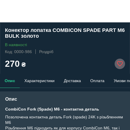
Конектор лопатка COMBICON SPADE PART M6
BULK золото
В наявності
Код: 0000-986
Роздріб
270
₴
Опис
Характеристики
Доставка
Оплата
Умови п
Опис
CombiCon Fork (Spade) M6 - контактна деталь
Позолочена контактна деталь Fork (spade) 24K з різьбленням
M6
Різьблення M6 підходить як для корпусу CombiCon M6, так і