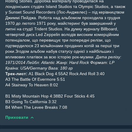
Rolling Stones. Доробка матеріалу проводилася на
лондонських студіях Island Studios та Olympic Studios, а також
у Sunset Sound Recorders (Лос-Анджелес) – під керівництвом
Джиммі Пейджа. Робота над альбомом проходила з грудня
1970 до лютого 1971 року, майстеринг був завершений у
липні на студії Trident Studios.
На думку журналу Billboard,
четвертий диск Led Zeppelin володів високим комерційним
потенціалом, що перевищує три попередні релізи, що
підтвердилося 23 мільйонами проданих копій за перші три
роки.
Згодом альбом набув статусу однієї з найбільших і
впливових платівок за всю історію рок-музики.
Дата релізу:
1971/2014
Лейбл: Atlantic
Жанр: Hard Rock
Формат: LP
Країна: USA/Germany
Вага: 180 гр
Трек-лист:
A1 Black Dog 4:55
A2 Rock And Roll 3:40
A3 The Battle Of Evermore 5:51
A4 Stairway To Heaven 8:02
B1 Misty Mountain Hop 4:38
B2 Four Sticks 4:45
B3 Going To California 3:32
B4 When The Levee Breaks 7:08
Приховати