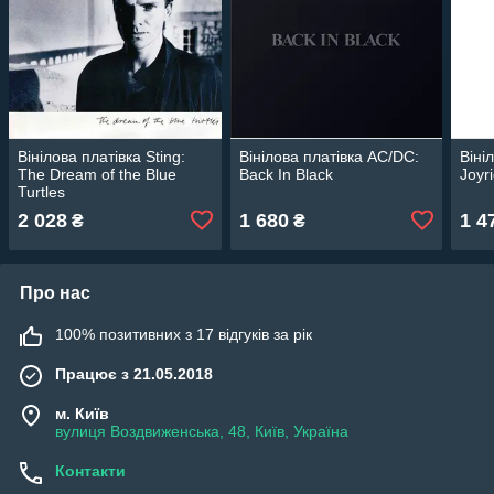
Вінілова платівка Sting:
Вінілова платівка AC/DC:
Віні
The Dream of the Blue
Back In Black
Joyr
Turtles
2 028
1 680
1 4
₴
₴
Про нас
100% позитивних з 17 відгуків за рік
Працює з 21.05.2018
м. Київ
вулиця Воздвиженська, 48, Київ, Україна
Контакти