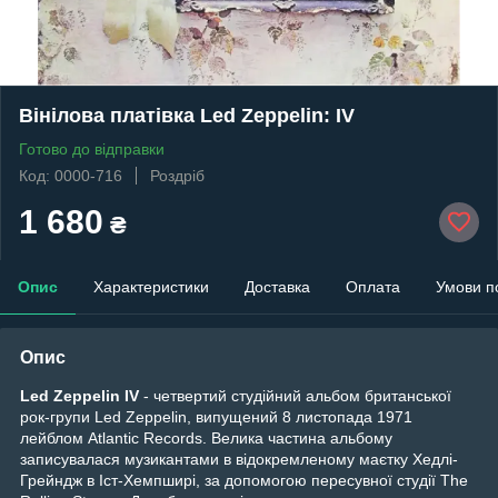
Вінілова платівка Led Zeppelin: IV
Готово до відправки
Код: 0000-716
Роздріб
1 680
₴
Опис
Характеристики
Доставка
Оплата
Умови п
Опис
Led Zeppelin IV
- четвертий студійний альбом британської
рок-групи Led Zeppelin, випущений 8 листопада 1971
лейблом Atlantic Records. Велика частина альбому
записувалася музикантами в відокремленому маєтку Хедлі-
Грейндж в Іст-Хемпширі, за допомогою пересувної студії The