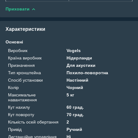
Приховати
Характеристики
Основні
Виробник
Vogels
Країна виробник
Нідерланди
Призначення
Для акустики
Тип кронштейна
Похило-поворотна
Спосіб установки
Настінний
Колір
Чорний
Максимальне
5 кг
навантаження
Кут нахилу
60 град.
Кут повороту
70 град.
Кількість осей обертання
2
Привід
Ручний
Дистанційне управління
Ні