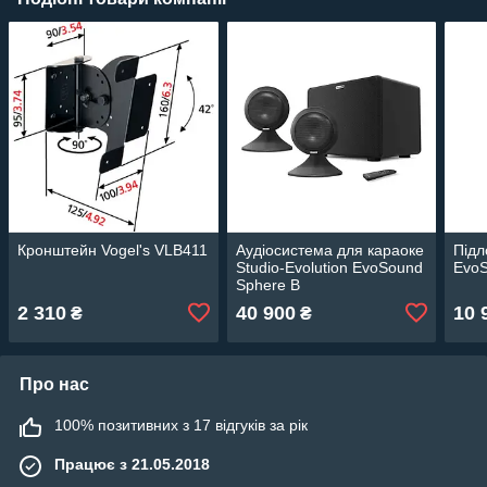
Кронштейн Vogel's VLB411
Аудіосистема для караоке
Підл
Studio-Evolution EvoSound
EvoS
Sphere B
2 310
40 900
10 
₴
₴
Про нас
100% позитивних з 17 відгуків за рік
Працює з 21.05.2018