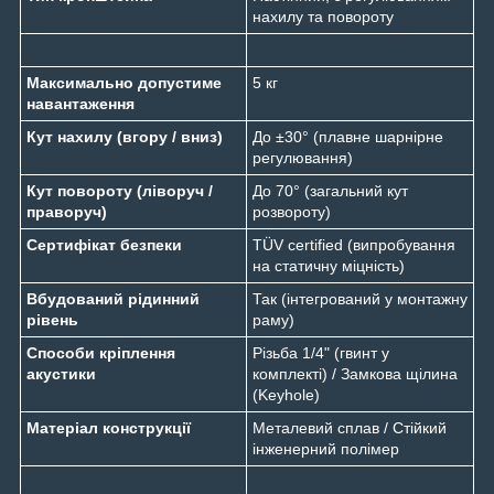
нахилу та повороту
Максимально допустиме
5 кг
навантаження
Кут нахилу (вгору / вниз)
До ±30° (плавне шарнірне
регулювання)
Кут повороту (ліворуч /
До 70° (загальний кут
праворуч)
розвороту)
Сертифікат безпеки
TÜV certified (випробування
на статичну міцність)
Вбудований рідинний
Так (інтегрований у монтажну
рівень
раму)
Способи кріплення
Різьба 1/4" (гвинт у
акустики
комплекті) / Замкова щілина
(Keyhole)
Матеріал конструкції
Металевий сплав / Стійкий
інженерний полімер