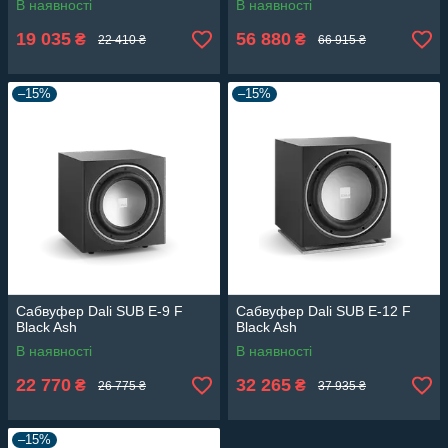
В наявності
В наявності
19 035
56 880
₴
₴
22 410 ₴
66 915 ₴
–15%
–15%
Сабвуфер Dali SUB E-9 F
Сабвуфер Dali SUB E-12 F
Black Ash
Black Ash
В наявності
В наявності
22 770
32 265
₴
₴
26 775 ₴
37 935 ₴
–15%