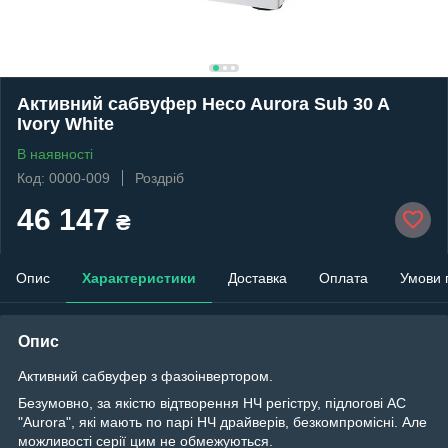
Активний сабвуфер Heco Aurora Sub 30 A
Ivory White
В наявності
Код: 0000-009
Роздріб
46 147
₴
Опис
Характеристики
Доставка
Оплата
Умови 
Опис
Активний сабвуфер з фазоінвертором.
Безумовно, за якістю відтворення НЧ регістру, підлогові АС
"Aurora", які мають по парі НЧ драйверів, безкомпромісні. Але
можливості серії цим не обмежуються.