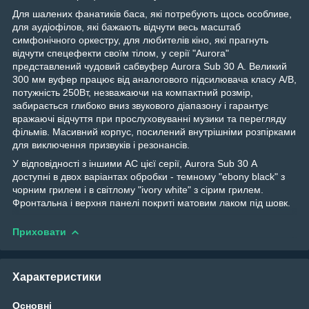
Для шалених фанатиків баса, які потребують щось особливе,
для аудіофілов, які бажають відчути весь масштаб
симфонічного оркестру, для любителів кіно, які прагнуть
відчути спецефекти своїм тілом, у серії "Aurora"
представлений чудовий сабвуфер Aurora Sub 30 А. Великий
300 мм вуфер працює від аналогового підсилювача класу A/B,
потужність 250Вт, незважаючи на компактний розмір,
забирається глибоко вниз звукового діапазону і гарантує
вражаючі відчуття при прослуховуванні музики та перегляду
фільмів. Масивний корпус, посилений внутрішніми розпірками
для виключення призвуків і резонансів.
У відповідності з іншими АС цієї серії, Aurora Sub 30 А
доступні в двох варіантах обробки - темному "ebony black" з
чорним грилем і в світлому "ivory white" з сірим грилем.
Фронтальна і верхня панелі покриті матовим лаком під шовк.
Приховати
Характеристики
Основні