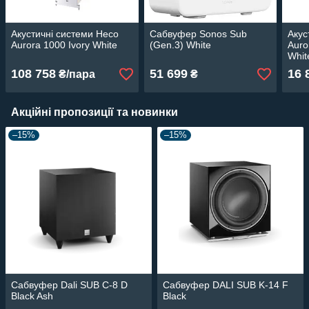
Акустичні системи Heco
Сабвуфер Sonos Sub
Акус
Aurora 1000 Ivory White
(Gen.3) White
Auro
Whit
108 758
51 699
16 
₴/пара
₴
Акційні пропозиції та новинки
–15%
–15%
Сабвуфер Dali SUB C-8 D
Сабвуфер DALI SUB K-14 F
Black Ash
Black