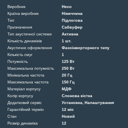
Виробник
Heco
Країна виробник
Німеччина
Тип
Підлогова
Призначення
Сабвуфер
Тип акустичної системи
Активна
Кількість динаміків
1 шт.
Акустичне оформлення
Фазоінверторного типу
Кількість смуг
1
Потужність
125 Вт
Максимальна потужність
250 Вт
Мінімальна частота
20 Гц
Максимальна частота
150 Гц
Матеріал корпусу
МДФ
Колір корпусу
Слонова кістка
Додатковий сервіс
Установка, Налаштування
Гарантійний термін
12 міс
Стан
Новий
Розмір динаміка
12