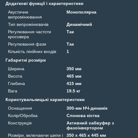
Додаткові функції і характеристики
Акустичне
Монополярна
випромінювання
Тип випромінювачів
Динамічний
Регулювання частоти
Так
кросовера
Регулювання фази
Так
Кількість лінійних входів
1
Габаритні розміри
Ширина
350 мм
Висота
465 мм
Глибина
415 мм
Вага
19.5 кг
Користувальницькі характеристики
Оснащення
300-мм НЧ-динамік
Колір/Обробка
Слонова кістка
Конструкція
Активний сабвуфер з
фазоінвертором
Розміри, включаючи шипи і
350 x 465 x 445 мм