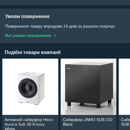
Умови повернення
Повернення товару впродовж 14 днів за рахунок покупця
Всі умови повернення
Подібні товари компанії
Активний сабвуфер Heco
Сабвуфер JAMO SUB 210
Саб
Aurora Sub 30 A Ivory
Black
SUB
White