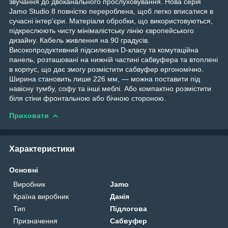
звучання до двоканального прослуховування. Нова серія
Jamo Studio 8 повністю перероблена, щоб легко вписатися в
сучасні інтер'єри. Матеріали обробки, що використовуються,
підкреслюють чисту мінімалістську лінію європейського
дизайну. Кабель живлення на 90 градусів.
Високопродуктивний підсилювач D-класу та комутаційна
панель, розташовані на нижній частині сабвуфера та втоплені
в корпус, що дає змогу розмістити сабвуфер ергономічно.
Ширина становить лише 226 мм, — можна поставити під
навісну тумбу, софу та інші меблі. Або компактно розмістити
біля стіни фронтальною або бічною стороною.
Приховати
Характеристики
Основні
Виробник
Jamo
Країна виробник
Данія
Тип
Підлогова
Призначення
Сабвуфер