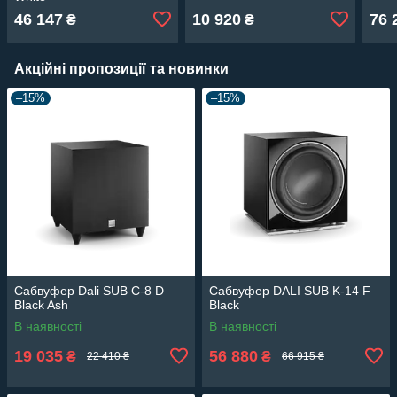
46 147
10 920
76 
₴
₴
Акційні пропозиції та новинки
–15%
–15%
Сабвуфер Dali SUB C-8 D
Сабвуфер DALI SUB K-14 F
Black Ash
Black
В наявності
В наявності
19 035
56 880
₴
₴
22 410 ₴
66 915 ₴