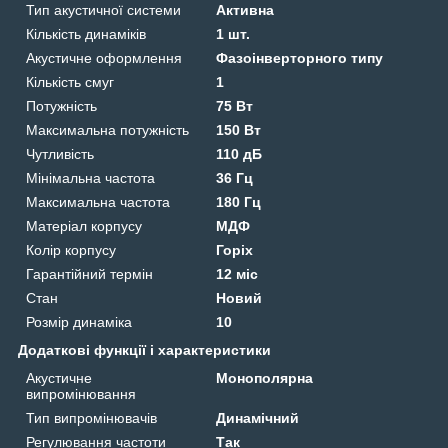
Тип акустичної системи
Активна
Кількість динаміків
1 шт.
Акустичне оформлення
Фазоінверторного типу
Кількість смуг
1
Потужність
75 Вт
Максимальна потужність
150 Вт
Чутливість
110 дБ
Мінімальна частота
36 Гц
Максимальна частота
180 Гц
Матеріал корпусу
МДФ
Колір корпусу
Горіх
Гарантійний термін
12 міс
Стан
Новий
Розмір динаміка
10
Додаткові функції і характеристики
Акустичне
Монополярна
випромінювання
Тип випромінювачів
Динамічний
Регулювання частоти
Так