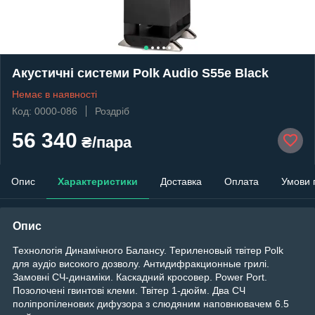
Акустичні системи Polk Audio S55e Black
Немає в наявності
Код: 0000-086
Роздріб
56 340
₴/пара
Опис
Характеристики
Доставка
Оплата
Умови 
Опис
Технологія Динамічного Балансу. Териленовый твітер Polk
для аудіо високого дозволу. Антидифракционные грилі.
Замовні СЧ-динаміки. Каскадний кросовер. Power Port.
Позолочені гвинтові клеми. Твітер 1-дюйм. Два СЧ
поліпропіленових дифузора з слюдяним наповнювачем 6.5