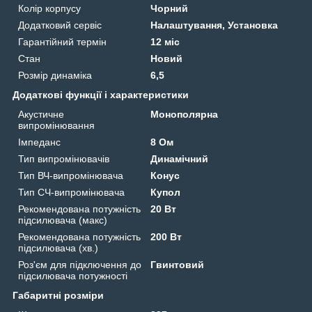
Колір корпусу
Чорний
Додатковий сервіс
Налаштування, Установка
Гарантійний термін
12 міс
Стан
Новий
Розмір динаміка
6,5
Додаткові функції і характеристики
Акустичне
Монополярна
випромінювання
Імпеданс
8 Ом
Тип випромінювачів
Динамічний
Тип ВЧ-випромінювача
Конус
Тип СЧ-випромінювача
Купол
Рекомендована потужність
20 Вт
підсилювача (макс)
Рекомендована потужність
200 Вт
підсилювача (хв.)
Роз'єм для підключення до
Гвинтовий
підсилювача потужності
Габаритні розміри