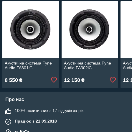
Акустична система Fyne
Акустична система Fyne
Акус
Audio FA301iC
Audio FA302iC
Audi
8 550
12 150
12 
₴
₴
Про нас
100% позитивних з 17 відгуків за рік
Працює з 21.05.2018
м. Київ