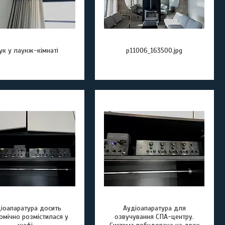
ук у лаунж-кімнаті
p11006_163500.jpg
іоапаратура досить
Аудіоапаратура для
омічно розмістилася у
озвучування СПА-центру.