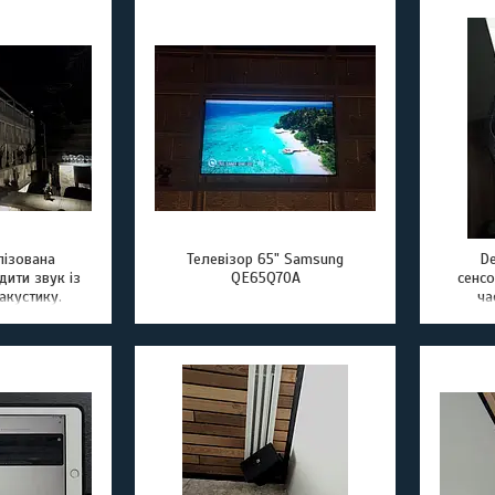
апарат. Через 30 хвилин
можна
відсутності сигналу
Вб
автоматично вимикається
ефек
(так що персонал спокійний)
чітк
лізована
Телевізор 65" Samsung
D
ити звук із
QE65Q70A
сенсо
акустику.
ча
нюється за
підсв
оптичним
допомогою
огового
ача CYP
рез RCA
ерний пульт