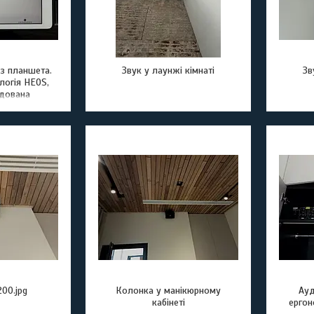
з планшета.
Звук у лаунжі кімнаті
Зв
огія HEOS,
удована
etooth та
воляють
музику з
більних
їв
00.jpg
Колонка у манікюрному
Ауд
кабінеті
ергон