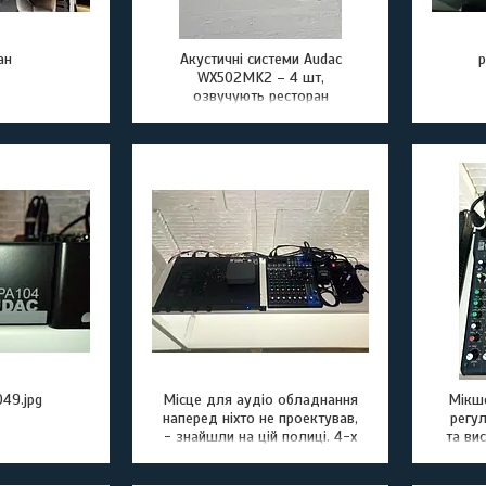
ан
Акустичні системи Audac
p
WX502MK2 – 4 шт,
озвучують ресторан
49.jpg
Місце для аудіо обладнання
Мікш
наперед ніхто не проектував,
регул
- знайшли на цій полиці. 4-х
та ви
канальний підсилювач Audac
ві
EPA104 – надійний, якісний
підс