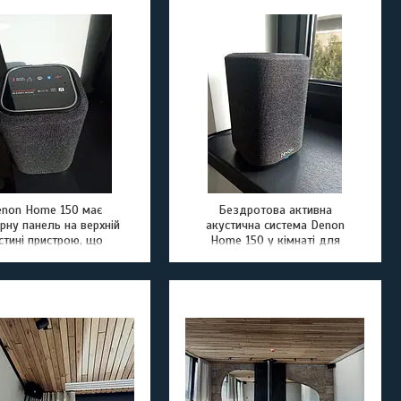
 підключити мікрофон.
удований процесор
тів додасть об'єму та
ості голосу промовця
enon Home 150 має
Бездротова активна
рну панель на верхній
акустична система Denon
стині пристрою, що
Home 150 у кімнаті для
ічується, наближаючи
занять йогою
руку