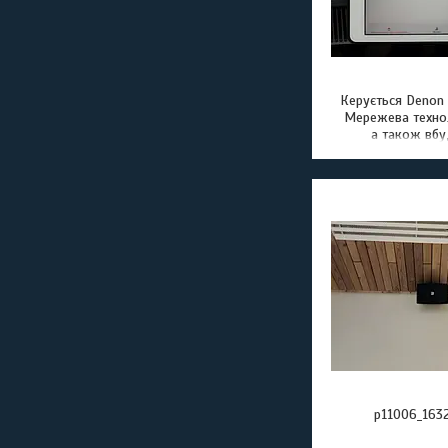
Керується Denon 
Мережева технол
а також вб
підтримка Blu
AirPlay2 доз
відтворювати 
будь-яких мо
пристро
p11006_1632