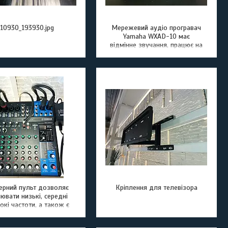
10930_193930.jpg
Мережевий аудіо програвач
Yamaha WXAD-10 має
відмінне звучання, працює на
стабільному та зручному
додатку MusicCAST
ерний пульт дозволяє
Кріплення для телевізора
ювати низькі, середні
сокі частоти, а також є
дмінним попереднім
илювачем. За потреби