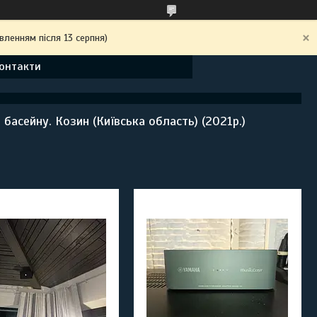
вленням після 13 серпня)
онтакти
асейну. Козин (Київська область) (2021р.)