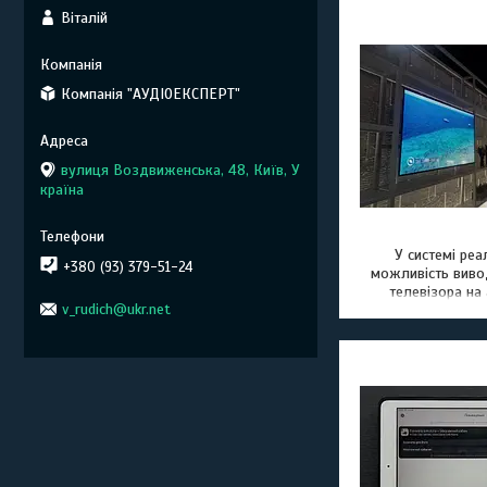
Віталій
Компанія "АУДІОЕКСПЕРТ"
вулиця Воздвиженська, 48, Київ, У
країна
У системі реа
+380 (93) 379-51-24
можливість вивод
телевізора на 
v_rudich@ukr.net
Передача здійс
10-метровим 
кабелем і за 
цифро-анал
перетворюв
подається че
інтерфейс в мікш