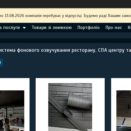
по 13.08.2026 компанія перебуває у відпустці. Будемо раді Вашим замо
а послуги
Товари зі знижкою
Портфоліо
Про нас
К
стема фонового озвучування ресторану, СПА центру та б
й