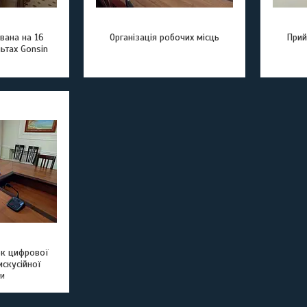
вана на 16
Організація робочих місць
Прий
ьтах Gonsin
ок цифрової
скусійної
и