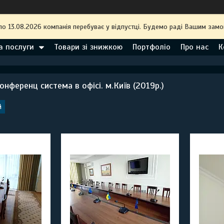
по 13.08.2026 компанія перебуває у відпустці. Будемо раді Вашим замо
а послуги
Товари зі знижкою
Портфоліо
Про нас
К
нференц система в офісі. м.Київ (2019р.)
й