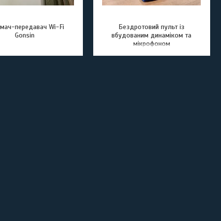
мач-передавач Wi-Fi
Бездротовий пульт із
Gonsin
вбудованим динаміком та
мікрофоном