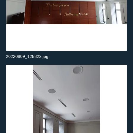
20220809_125822.jpg