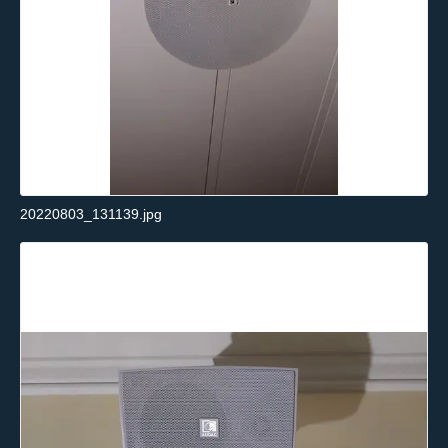
20220803_131139.jpg