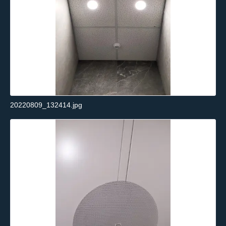
20220809_132414.jpg