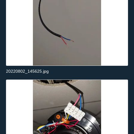
20220802_145625.jpg