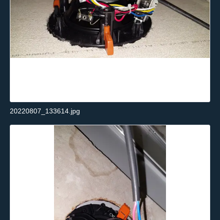
20220807_133614.jpg