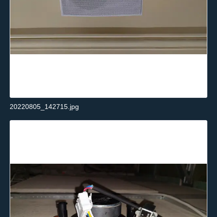
20220805_142715.jpg