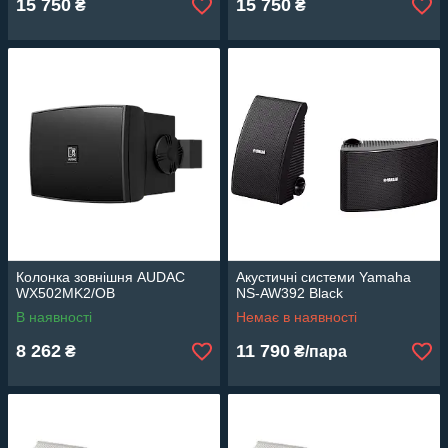
15 750
15 750
₴
₴
Колонка зовнішня AUDAC
Акустичні системи Yamaha
WX502MK2/OB
NS-AW392 Black
В наявності
Немає в наявності
8 262
11 790
₴
₴/пара