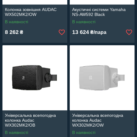
Колонка зовнішня AUDAC
Акустичні системи Yamaha
WX502MK2/OW
NS-AW592 Black
В наявності
В наявності
8 262
13 624
₴
₴/пара
Універсальна всепогодна
Універсальна всепогодна
колонка Audac
колонка Audac
WX302MK2/OB
WX302MK2/OW
В наявності
В наявності