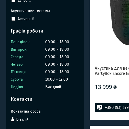
Lenco
1
Акустические системы
Активні
6
Графік роботи
Понеділок
09:00
18:00
Вівторок
09:00
18:00
Середа
09:00
18:00
Четвер
09:00
18:00
Акустика для веч
Пʼятниця
09:00
18:00
PartyBox Encore E
Субота
10:00
17:00
13 999 ₴
Неділя
Вихідний
Контакти
+380 (93) 37
Віталій