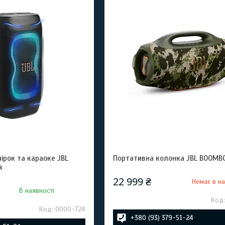
ірок та караоке JBL
Портативна колонка JBL BOOMB
k
22 999 ₴
Немає в на
В наявності
0000-724
+380 (93) 379-51-24