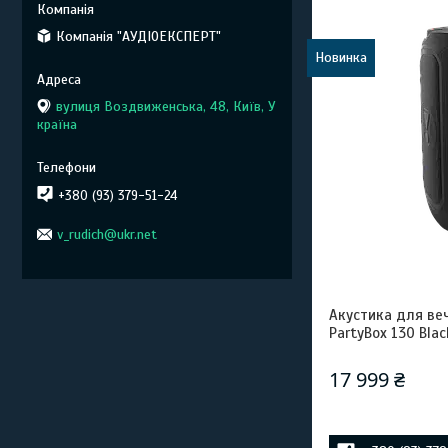
Компанія "АУДІОЕКСПЕРТ"
Новинка
вулиця Воздвиженська, 48, Київ, У
країна
+380 (93) 379-51-24
v_rudich@ukr.net
Акустика для веч
PartyBox 130 Blac
17 999 ₴