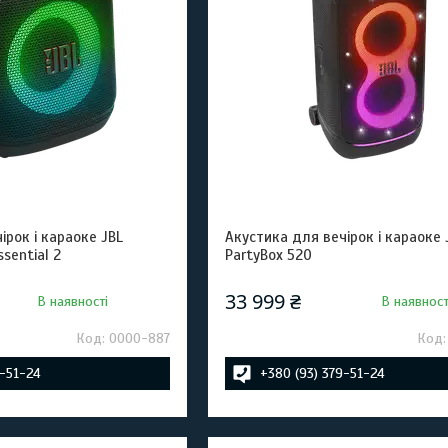
ірок і караоке JBL
Акустика для вечірок і караоке 
ssential 2
PartyBox 520
33 999 ₴
В наявності
В наявност
0000-887
9-51-24
+380 (93) 379-51-24