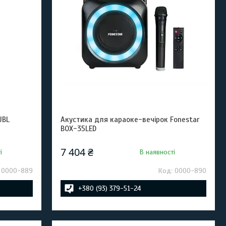
JBL
Акустика для караоке-вечірок Fonestar
BOX-35LED
7 404 ₴
і
В наявності
0000-889
0000-890
+380 (93) 379-51-24