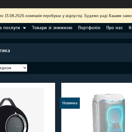
по 13.08.2026 компанія перебуває у відпустці. Будемо раді Вашим замо
а послуги
Товари зі знижкою
Портфоліо
Про нас
К
тика
Новинка