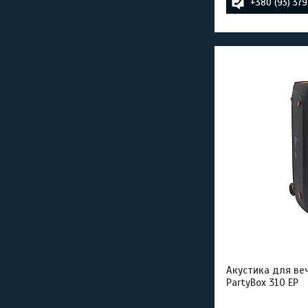
+380 (93) 37
Акустика для веч
PartyBox 310 EP