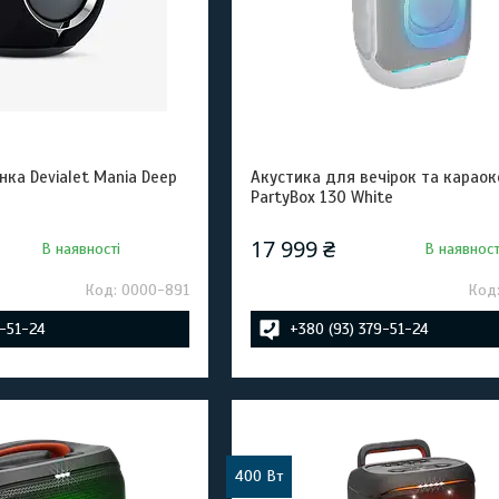
ка Devialet Mania Deep
Акустика для вечірок та караок
PartyBox 130 White
17 999 ₴
В наявності
В наявност
0000-891
9-51-24
+380 (93) 379-51-24
400 Вт