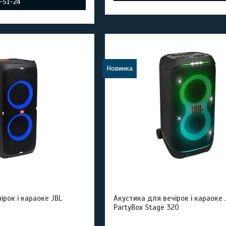
9-51-24
Новинка
ірок і караоке JBL
Акустика для вечірок і караоке 
PartyBox Stage 320