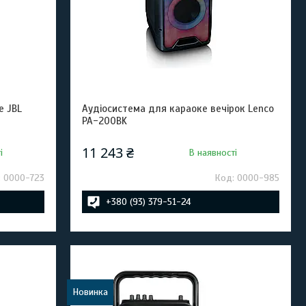
е JBL
Аудіосистема для караоке вечірок Lenco
PA-200BK
11 243 ₴
і
В наявності
0000-723
0000-985
+380 (93) 379-51-24
Новинка