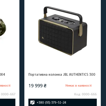
OX4
Портативна колонка JBL AUTHENTICS 300
19 999 ₴
явності
Немає в наявності
0000-667
0000-666
+380 (93) 379-51-24