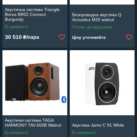
Акустична система Triangle
Borea BR02 Connect
Безпроводна акустика Q
Burgundy
Acoustics M20 walnut
В наявності
Готово до відправки
30 510
₴/пара
Ціну уточнюйте
Акустичні системи TAGA
HARMONY TAV-500B Walnut
Акустика Jamo C 91 White
В наявності
В наявності