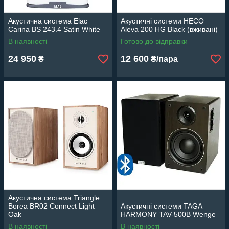
Акустична система Elac
Акустичні системи HECO
Carina BS 243.4 Satin White
Aleva 200 HG Black (вживані)
В наявності
Готово до відправки
24 950
12 600
₴
₴/пара
Акустична система Triangle
Borea BR02 Connect Light
Акустичні системи TAGA
Oak
HARMONY TAV-500B Wenge
В наявності
В наявності