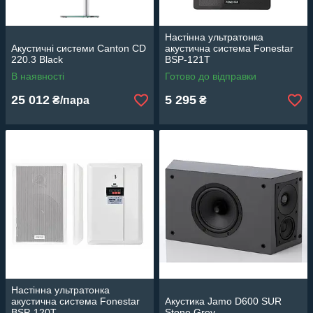
Настінна ультратонка
Акустичні системи Canton CD
акустична система Fonestar
220.3 Black
BSP-121T
В наявності
Готово до відправки
25 012
5 295
₴/пара
₴
Настінна ультратонка
акустична система Fonestar
Акустика Jamo D600 SUR
BSP-120T
Stone Grey