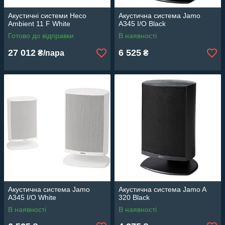
Акустичні системи Heco
Акустична система Jamo
Ambient 11 F White
A345 I/O Black
Готово до відправки
В наявності
27 012
6 525
₴/пара
₴
Акустична система Jamo
Акустична система Jamo A
A345 I/O White
320 Black
В наявності
В наявності