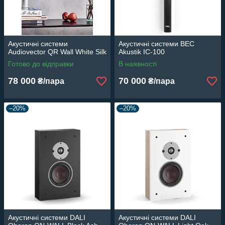
Акустичні системи
Акустичні системи BEC
Audiovector QR Wall White Silk
Akustik IC-100
Готово до відправки
В наявності
78 000
70 000
₴/пара
₴/пара
–20%
–20%
Акустичні системи DALI
Акустичні системи DALI