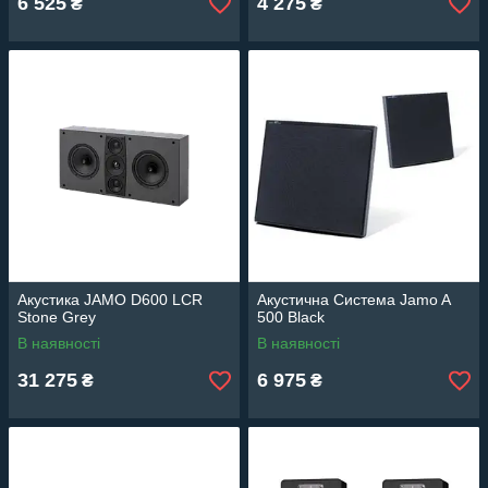
6 525
4 275
₴
₴
Акустика JAMO D600 LCR
Акустична Система Jamo A
Stone Grey
500 Black
В наявності
В наявності
31 275
6 975
₴
₴