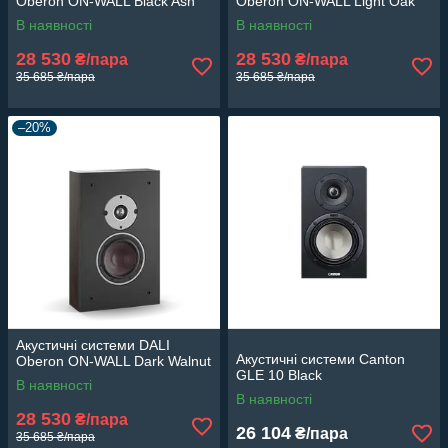
Oberon ON-WALL Black Ash
Oberon ON-WALL Light Oak
В наявності
В наявності
28 530
28 530
₴/пара
₴/пара
35 685 ₴/пара
35 685 ₴/пара
–20%
Акустичні системи DALI
Акустичні системи Canton
Oberon ON-WALL Dark Walnut
GLE 10 Black
В наявності
В наявності
28 530
₴/пара
26 104
₴/пара
35 685 ₴/пара